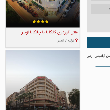
هتل کوردون کانکایا یا چانکایا ازمیر
ترکیه / ازمیر
ل آرامیس ازمیر