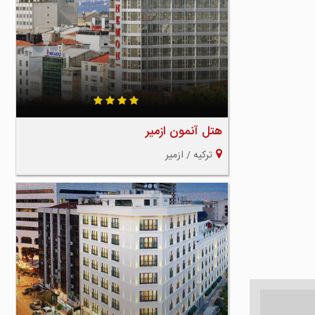
هتل آنمون ازمیر
ترکیه / ازمیر