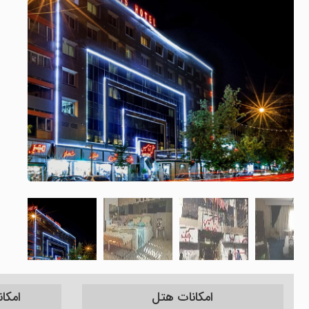
امکانات هتل
امکا