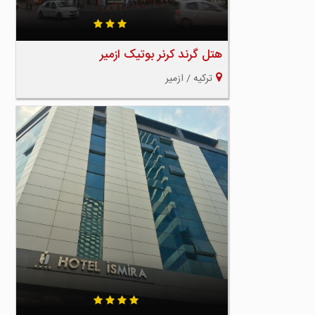
هتل گرند کرنر بوتیک ازمیر
ترکیه / ازمیر