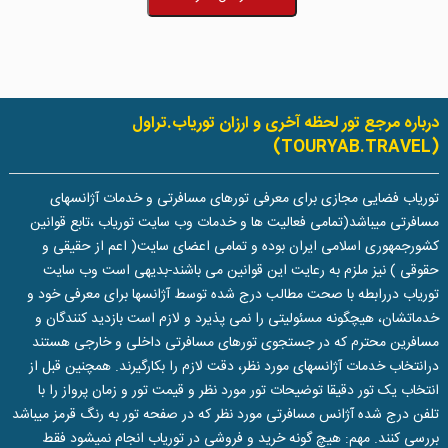
درباره مرجع تور لحظه آخری و ارزان توریاب.تراول
(TOURYAB.TRAVEL)
توریاب فضایی مجازی برای معرفی تورهای مسافرتی و خدمات آژانسهای
مسافرتی میباشد(تمامی فعالیت ها و خدمات وب سایت توریاب ،تابع قوانین
کشورجمهوری اسلامی ایران بوده و تمامی اعضای سایت( اعم از حقیقی و
حقوقی ) نیز ملزم به رعایت این قوانین می باشند-بدیهی است وب سایت
توریاب دررابطه با صحت مطالب درج شده توسط آژانسها برای معرفی خود و
خدماتشان، هیچگونه مسئولیتی را نمی پذیرد و لازم است بازدید کنندگان و
مسافرین محترم که در جستجوی تورهای مسافرتی داخلی و خارجی هستند
درانتخاب خدمات آژانسهای مورد نظر، دقت لازم را بکارگیرند. همچنین قبل از
انتخاب یک تور دقیقا توضیحات تور مورد نظر و قیمت تور و زمان پرواز را با
تلفن درج شده آژانس مسافرتی مورد نظر که در صفحه تور به رنگ قرمز میباشد
بررسی کنند. مهم: هیچ گونه خرید و فروشی در توریاب انجام نمیشود فقط