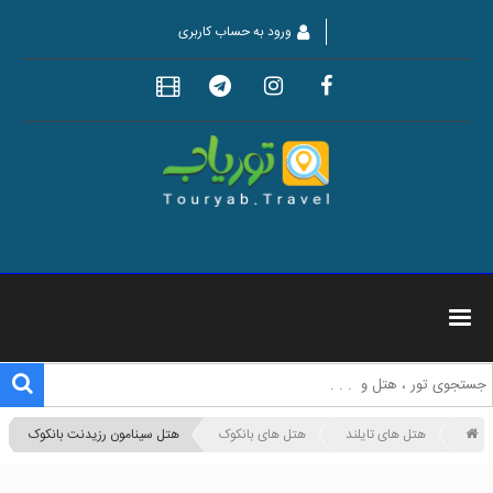
ورود به حساب کاربری
هتل های تایلند
هتل های بانکوک
هتل سینامون رزیدنت بانکوک