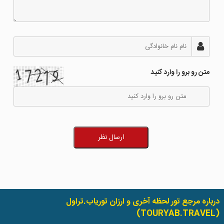
متن رو برو را وارد کنید
ارسال نظر
درباره مرجع تور لحظه آخری و ارزان توریاب.تراول
(TOURYAB.TRAVEL)