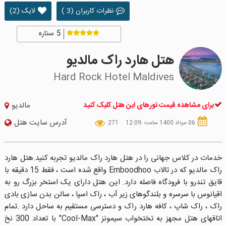
نظرات کاربران (3 )
لایک (2)
5
ستاره
هتل هارد راک مالدیو
Hard Rock Hotel Maldives
برای مشاهده قیمت تورهای این هتل کلیک کنید
مالدیو
آدرس سایت هتل
06 مرداد 1400 ساعت :12:09
271
خدمات در کلاس جهانی را در هتل هارد راک مالدیو تجربه کنید.هتل هارد
راک مالدیو که در تالاب Emboodhoo واقع شده است ، فقط 15 دقیقه با
قایق تندرو با فرودگاه فاصله دارد. این هتل دارای یک استخر بزرگ رو به
اقیانوس با سرسره و بلندگوهای زیر آب ، راک اسپا ، سالن بدن سازی بادی
راک ، راک شاپ ، کافه هارد راک و دسترسی مستقیم به ساحل دارد .تمام
اتاقهای هتل مجهز به تختخواب سیمونز "Cool-Max" با تعداد 300 نخ