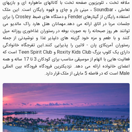
ملافه تخت ، تلویزیون صفحه تخت با کانالهای ماهواره ای و بازیهای
تعاملی ، Soundbar ، مینی بار و چای و قهوه رایگان است. این ملک
استفاده رایگان از گیتارهای Fender و دستگاه های ضبط Crosley را برای
جلسات مربا در اتاق ارائه می دهد.مهمانان هتل هارد راک مالدیو می
توانند هر روز صبحانه را به صورت بوفه در رستوران غذاخوری روزانه میل
کنند و با طعم و مزه خود گزینه های دلپذیر غذا و نوشیدنی از جمله
رستوران آمریکای پان - لاتین را پذیرایی کنند.این تفرجگاه خانوادگی
دارای یک کلوپ بزرگ Roxity Kids Club و Teen Spirit Club است که
فعالیت هایی با الهام از موسیقی مناسب برای کودکان 3 تا 17 ساله و همه
اعضای خانواده ارائه می دهد. نزدیکترین فرودگاه فرودگاه بین المللی
Male است که در فاصله 5 مایلی از ملک قرار دارد.