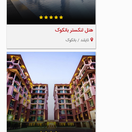
هتل لنکستر بانکوک
تایلند / بانکوک