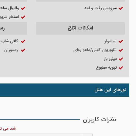
سرویس رفت و آمد
والیبال ساح
استخر سرپو
امکانات اتاق
رس
سشوار
کافی شاپ
تلویزیون کابلی/ماهواره‌ای
رستوران
مینی بار
تهویه مطبوع
تورهای این هتل
نظرات کاربران
شما می توا