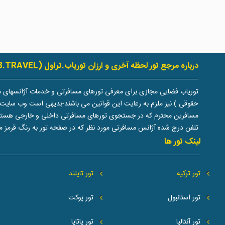
درباره مرجع تور لحظه آخری و ارزان توریاب.تراول (TOURYAB.TRAVEL)
توریاب فضایی مجازی برای معرفی تورهای مسافرتی و خدمات آژانسهای م
حقوقی ) نیز ملزم به رعایت این قوانین می باشند-بدیهی است وب سایت 
مسافرین محترم که در جستجوی تورهای مسافرتی داخلی و خارجی هستند دران
تلفن درج شده آژانس مسافرتی مورد نظر که در صفحه تور به رنگ قرمز م
لینک تور ها
تور ترکیه
تور تایلند
تور استانبول
تور پوکت
تور آنتالیا
تور پاتایا