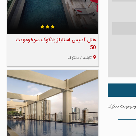
هتل آیبیس استایلز بانکوک سوخومویت
50
تایلند / بانکوک
خومویت بانکوک