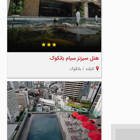
هتل سیزنز سیام بانکوک
تایلند / بانکوک