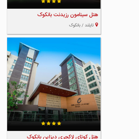
هتل سینامون رزیدنت بانکوک
تایلند / بانکوک
هتل كوتای لاکچری دیزاین بانکوک