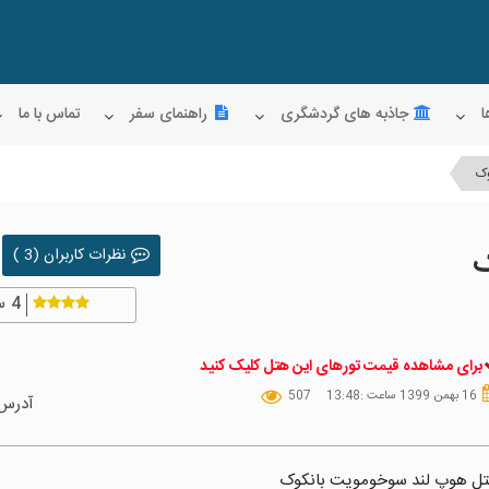
ا
جاذبه های گردشگری
راهنمای سفر
تماس با ما
وک
ک
نظرات کاربران (3 )
4
س
برای مشاهده قیمت تورهای این هتل کلیک کنید
16 بهمن 1399 ساعت :13:48
507
آدرس
ل هوپ لند سوخومویت بانکوک