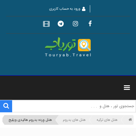
ورود به حساب کاربری
هتل های ترکیه
هتل های بدروم
هتل وِرده بدروم هالیدی ویلیج