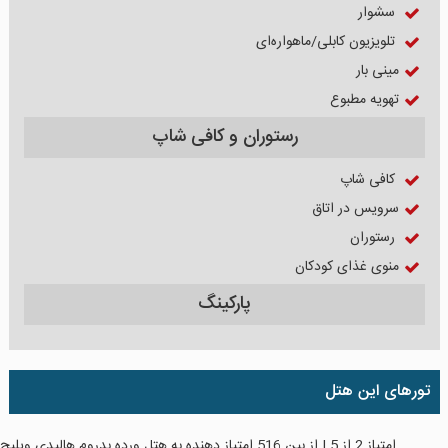
سشوار
تلویزیون کابلی/ماهواره‌ای
مینی بار
تهویه مطبوع
رستوران و کافی شاپ
کافی شاپ
سرویس در اتاق
رستوران
منوی غذای کودکان
پارکینگ
تورهای این هتل
امتیاز
2
از
5
| از بین
516
امتیاز دهنده به
هتل وِرده بدروم هالیدی ویلیج