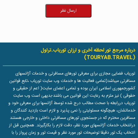
ارسال نظر
درباره مرجع تور لحظه آخری و ارزان توریاب.تراول
(TOURYAB.TRAVEL)
توریاب فضایی مجازی برای معرفی تورهای مسافرتی و خدمات آژانسهای
مسافرتی میباشد(تمامی فعالیت ها و خدمات وب سایت توریاب ،تابع قوانین
کشورجمهوری اسلامی ایران بوده و تمامی اعضای سایت( اعم از حقیقی و
حقوقی ) نیز ملزم به رعایت این قوانین می باشند-بدیهی است وب سایت
توریاب دررابطه با صحت مطالب درج شده توسط آژانسها برای معرفی خود و
خدماتشان، هیچگونه مسئولیتی را نمی پذیرد و لازم است بازدید کنندگان و
مسافرین محترم که در جستجوی تورهای مسافرتی داخلی و خارجی هستند
درانتخاب خدمات آژانسهای مورد نظر، دقت لازم را بکارگیرند. همچنین قبل از
انتخاب یک تور دقیقا توضیحات تور مورد نظر و قیمت تور و زمان پرواز را با