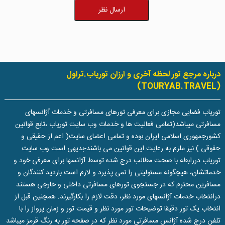
ارسال نظر
درباره مرجع تور لحظه آخری و ارزان توریاب.تراول
(TOURYAB.TRAVEL)
توریاب فضایی مجازی برای معرفی تورهای مسافرتی و خدمات آژانسهای
مسافرتی میباشد(تمامی فعالیت ها و خدمات وب سایت توریاب ،تابع قوانین
کشورجمهوری اسلامی ایران بوده و تمامی اعضای سایت( اعم از حقیقی و
حقوقی ) نیز ملزم به رعایت این قوانین می باشند-بدیهی است وب سایت
توریاب دررابطه با صحت مطالب درج شده توسط آژانسها برای معرفی خود و
خدماتشان، هیچگونه مسئولیتی را نمی پذیرد و لازم است بازدید کنندگان و
مسافرین محترم که در جستجوی تورهای مسافرتی داخلی و خارجی هستند
درانتخاب خدمات آژانسهای مورد نظر، دقت لازم را بکارگیرند. همچنین قبل از
انتخاب یک تور دقیقا توضیحات تور مورد نظر و قیمت تور و زمان پرواز را با
تلفن درج شده آژانس مسافرتی مورد نظر که در صفحه تور به رنگ قرمز میباشد