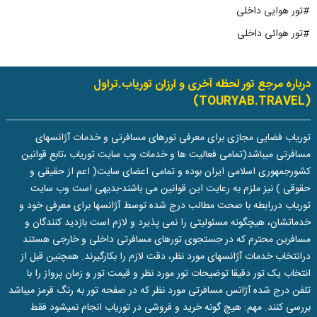
#تور هوایی داخلی
#تور هوائی داخلی
درباره مرجع تور لحظه آخری و ارزان توریاب.تراول
(TOURYAB.TRAVEL)
توریاب فضایی مجازی برای معرفی تورهای مسافرتی و خدمات آژانسهای
مسافرتی میباشد(تمامی فعالیت ها و خدمات وب سایت توریاب ،تابع قوانین
کشورجمهوری اسلامی ایران بوده و تمامی اعضای سایت( اعم از حقیقی و
حقوقی ) نیز ملزم به رعایت این قوانین می باشند-بدیهی است وب سایت
توریاب دررابطه با صحت مطالب درج شده توسط آژانسها برای معرفی خود و
خدماتشان، هیچگونه مسئولیتی را نمی پذیرد و لازم است بازدید کنندگان و
مسافرین محترم که در جستجوی تورهای مسافرتی داخلی و خارجی هستند
درانتخاب خدمات آژانسهای مورد نظر، دقت لازم را بکارگیرند. همچنین قبل از
انتخاب یک تور دقیقا توضیحات تور مورد نظر و قیمت تور و زمان پرواز را با
تلفن درج شده آژانس مسافرتی مورد نظر که در صفحه تور به رنگ قرمز میباشد
بررسی کنند. مهم: هیچ گونه خرید و فروشی در توریاب انجام نمیشود فقط