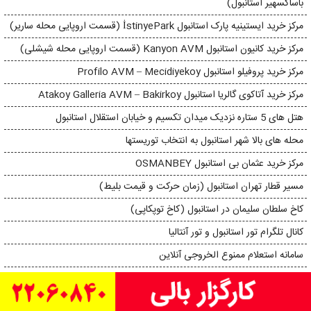
باساکسهیر استانبول)
مرکز خرید ایستینیه پارک استانبول İstinyePark (قسمت اروپایی محله ساریر)
مرکز خرید کانیون استانبول Kanyon AVM (قسمت اروپایی محله شیشلی)
مركز خريد پروفيلو استانبول Profilo AVM – Mecidiyekoy
مرکز خرید آتاکوی گالریا استانبول Atakoy Galleria AVM – Bakirkoy
هتل های 5 ستاره نزدیک میدان تکسیم و خیابان استقلال استانبول
محله های بالا شهر استانبول به انتخاب توریستها
مرکز خرید عثمان بی استانبول OSMANBEY
مسیر قطار تهران استانبول (زمان حرکت و قیمت بلیط)
کاخ سلطان سلیمان در استانبول (کاخ توپکاپی)
کانال تلگرام تور استانبول و تور آنتالیا
سامانه استعلام ممنوع ‌الخروجی آنلاین
خیابان استقلال استانبول+VIDEO
چهارشنبه بازار فاتیح استانبول