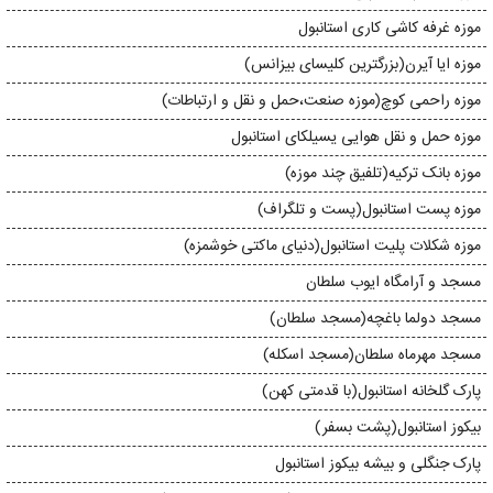
موزه غرفه کاشی کاری استانبول
موزه ایا آیرن(بزرگترین کلیسای بیزانس)
موزه راحمی کوچ(موزه صنعت،حمل و نقل و ارتباطات)
موزه حمل و نقل هوایی یسیلکای استانبول
موزه بانک ترکیه(تلفیق چند موزه)
موزه پست استانبول(پست و تلگراف)
موزه شكلات پلیت استانبول(دنیای ماکتی خوشمزه)
مسجد و آرامگاه ایوب سلطان
مسجد دولما باغچه(مسجد سلطان)
مسجد مهرماه سلطان(مسجد اسکله)
پارک گلخانه استانبول(با قدمتی کهن)
بیکوز استانبول(پشت بسفر)
پارک جنگلی و بیشه بیکوز استانبول