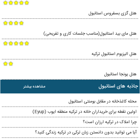
هتل گزی بسفروس استانبول
هتل مای بید استانبول(مناسب جلسات کاری و تفریحی)
هتل الیزیوم استانبول ترکیه
هتل یونجا استانبول
جاذبه های استانبول
مشاهده بیشتر
محله کاغذخانه در مقابل بومنتی استانبول
اولین نقطه برای خریداران خانه در ترکیه منطقه ایوب (Eyup)
چرا املاک در ترکیه ارزان است؟
آیا می توانید بدون دانستن زبان ترکی در ترکیه زندگی کنید؟