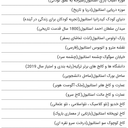
موزه اسباب بازی استانبول(شیرجه به عمق کودکی)
موزه دریایی استانبول(دریا و تاریخ)
دنیای کودک کیدزانیا استانبول(تجربه کودکان برای زندگی در آینده)
میدان سلطان احمد استانبول(1800 سال قدمت تاریخی)
پارک اولوس استانبول(لذت تماشای بسفر)
نقشه مترو و اتوبوس استانبول(فارسی)
خیابان سوگوک چشمه استانبول(چشمه سرد)
دانشگاه ها و کالج های برتر ترکیه(رتبه بندی و امتیاز سال 2019)
ساحل بورک استانبول(ساحل دانشجویی)
عمارت و کاخ هابر استانبول(ملک آگوست هوبر)
عمارت و کاخ مالت استانبول(کاخ سرو)
کاخ خدیو (نئو کلاسیک ، نئواسلامی ، نئو عثمانی)
کاخ توپخانه استانبول(بازتابی از معماری باروک)
کاخ کوچوک سو استانبول(درخت سرو نقره ای)