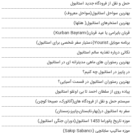
حمل و نقل از فرودگاه جدید استانبول
بهترین سواحل استانبول(سواحل معروف)
بهترین استخرهای استانبول( هتلها)
قربان بایرامی یا عید قربان(Kurban Bayramı)
برنامه موبایل Yourist(دستیار سفر شخصی برای استانبول)
نکاتی درباره تغذیه سالم استانبول
بهترین رستوران های ماهی مدیترانه ای در استانبول
در پاییز در استانبول چه کنیم؟
بهترین رستوران استانبول در قسمت آسیایی؟
پیاده روی از سلطان احمد تا بی اوغلو استانبول
سیستم حمل و نقل از فرودگاه های(آتاتورک، صبیحا کوچن)
سفر به استانبول در(بهار،تابستان،پاییز،زمستان)
موزه تاریخ پانوراما 1453 استانبول(دوران جنگی استانبول)
موزه ساکیپ سابانچی (Sakıp Sabancı)