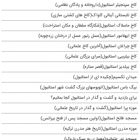
کاخ سپتجیلر استانبول(داروخانه و پادگان نظامی)
کاخ تابستانی آینالی کاواک(کاخ های کشتی سازی)
کاخ ماسلاک استانبول(شکارگاه سلطان و مکان استراحت)
کاخ ایهلامور استانبول(عسل زنبور عسل از درختان زردچوبه)
کاخ چراغان استانبول(آخرین کاخ عثمانی)
کاخ بیلربیی استانبول(سرای بزرگان عثمانی)
کاخ ییلدیز استانبول(قصر ستاره)
میدان تکسیم(چکیده ای از استانبول)
بیگ باس استانبول(اتوبوسهای بزرگ گشت شهر استانبول)
برای بازدید و گشت و گذار در استانبول کجا بمانیم؟
موزه پِرا استانبول(گشت و گذار در تاریخ عثمانی)
مسجد فاتح استانبول(اولین مسجد پس از فتح بیزانس)
موزه مدرن استانبول(تاریخ هنر مدرن ترکیه)
مسجد نور عثمانیه(معماری به سبک باروک)