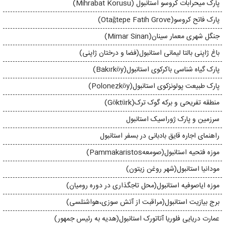
پارک میحرابات کروسو استانبول (Mihrabat Korusu)
پارک فاتح کروسو(Otağtepe Fatih Grove)
جنگل شهری معمار سینان(Mimar Sinan)
باغ ژاپنی بالتا لیمانی استانبول(فضا و درختان ژاپنی)
پارک گیاه شناسی باکرکوی استانبول(Bakırköy)
پارک طبیعت پولونزکوی استانبول(Polonezköy)
منطقه تفریحی و برکه گوک ترک(Göktürk)
سرزمین و پارک ژوراسیک استانبول
راهنمای اجاره قایق بادبانی در بسفر استانبول
موزه فتحیه استانبول(صومعهPammakaristos)
مودانیا استانبول(شهر روغن زیتون)
موزه ایاصوفیه استانبول(محل تاجگذاری در دوره رومیان)
برج بیازیت استانبول(مراقبت از آتش سوزی،هواشنلسی)
عمارت دریایی فلوریا آتاتورک استانبول(هدیه به رئيس جمهور)