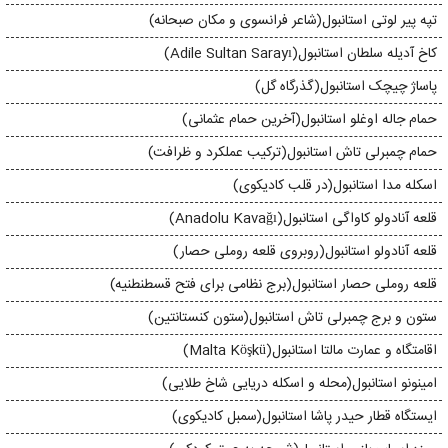
تپه پیر لوتی استانبول(شاعر فرانسوی و مکان صبحانه)
کاخ آدیله سلطان استانبول(Adile Sultan Sarayı)
پاساژ چیچک استانبول(گذرگاه گل)
حمام جاله اوغلو استانبول(آخرین حمام عثمانی)
حمام چمبرلی تاش استانبول(ترکیب عملکرد و ظرافت)
اسکله مدا استانبول(در قلب کادیکوی)
قلعه آنادولو کاواگی استانبول(Anadolu Kavağı)
قلعه آنادولو استانبول(روبروی قلعه روملی حصار)
قلعه روملی حصار استانبول(برج نظامی برای فتح قسطنطنیه)
ستون و برج چمبرلی تاش استانبول(ستون کنستانتین)
اقامتگاه و عمارت مالتا استانبول(Malta Köşkü)
امینونو استانبول(محله و اسکله دریایی شاخ طلایی)
ایستگاه قطار حیدر پاشا استانبول(سمبل كاديكوی)