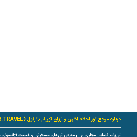
درباره مرجع تور لحظه آخری و ارزان توریاب.تراول (TOURYAB.TRAVEL)
توریاب فضایی مجازی برای معرفی تورهای مسافرتی و خدمات آژانسهای م