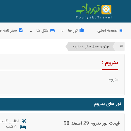
صفحه اصلی
تور ها
هتل ها
سفر نامه ه
بهترین فصل سفر به بدروم
بدروم :
بدروم
تور های بدروم
اطلس گلوبال
قیمت تور بدروم 29 اسفند 98
6 شب