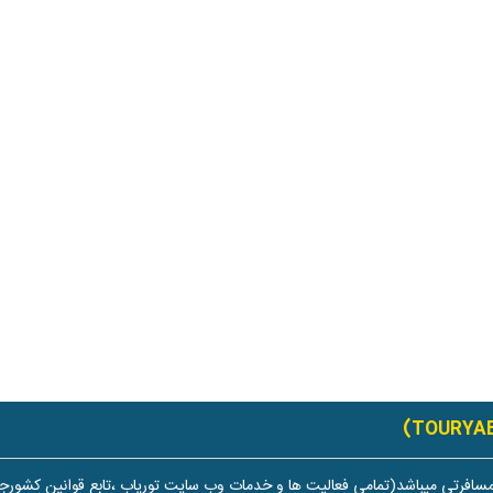
سافرتی میباشد(تمامی فعالیت ها و خدمات وب سایت توریاب ،تابع قوانین کشورجم