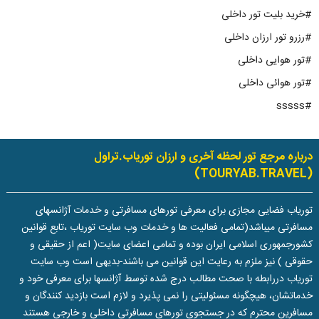
#خرید بلیت تور داخلی
#رزرو تور ارزان داخلی
#تور هوایی داخلی
#تور هوائی داخلی
#sssss
درباره مرجع تور لحظه آخری و ارزان توریاب.تراول
(TOURYAB.TRAVEL)
توریاب فضایی مجازی برای معرفی تورهای مسافرتی و خدمات آژانسهای
مسافرتی میباشد(تمامی فعالیت ها و خدمات وب سایت توریاب ،تابع قوانین
کشورجمهوری اسلامی ایران بوده و تمامی اعضای سایت( اعم از حقیقی و
حقوقی ) نیز ملزم به رعایت این قوانین می باشند-بدیهی است وب سایت
توریاب دررابطه با صحت مطالب درج شده توسط آژانسها برای معرفی خود و
خدماتشان، هیچگونه مسئولیتی را نمی پذیرد و لازم است بازدید کنندگان و
مسافرین محترم که در جستجوی تورهای مسافرتی داخلی و خارجی هستند