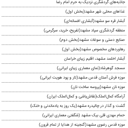
جاذبه‌های گردشگری نزدیک به حرم امام رضا
غذاهای محلی شهر مشهد(بخش اول)
آبشار قره‌ سو مشهد(آبشاری افسانه‌ای)
منطقه گردشگری سپاد مشهد(تفریح، خرید، سرگرمی)
صنایع دستی و سوغات مشهد(بخش دوم)
رهاورد‌های مخصوص مشهد(بخش اول)
آبشار اخلمد مشهد، اقلیم زیبا‌ی خراسان
مسجد گوهرشاد(نمای معماری زیبای ایرانی)
موزه‌ فرش آستان قدس مشهد(تار و پود هویت ایرانی)
موزه نان مشهد(پروسه ساخت نان)
آرامگاه کمال‌الملک(نقاش‌باشی و کمال‌الملک ایران)
گشت و گذار در چالیدره‌ مشهد(یک روز به یادماندنی و خنک)
حمام مهدی قلی بیک مشهد (شگفتی معماری ایرانی)
موزه قدس رضوی مشهد(گنجینه از هدایا از تمام قرون)