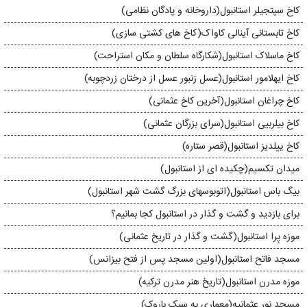
کاخ سپتجیلر استانبول(داروخانه و پادگان نظامی)
کاخ تابستانی آینالی کاواک(کاخ های کشتی سازی)
کاخ ماسلاک استانبول(شکارگاه سلطان و مکان استراحت)
کاخ ایهلامور استانبول(عسل زنبور عسل از درختان زردچوبه)
کاخ چراغان استانبول(آخرین کاخ عثمانی)
کاخ بیلربیی استانبول(سرای بزرگان عثمانی)
کاخ ییلدیز استانبول(قصر ستاره)
میدان تکسیم(چکیده ای از استانبول)
بیگ باس استانبول(اتوبوسهای بزرگ گشت شهر استانبول)
برای بازدید و گشت و گذار در استانبول کجا بمانیم؟
موزه پِرا استانبول(گشت و گذار در تاریخ عثمانی)
مسجد فاتح استانبول(اولین مسجد پس از فتح بیزانس)
موزه مدرن استانبول(تاریخ هنر مدرن ترکیه)
مسجد نور عثمانیه(معماری به سبک باروک)