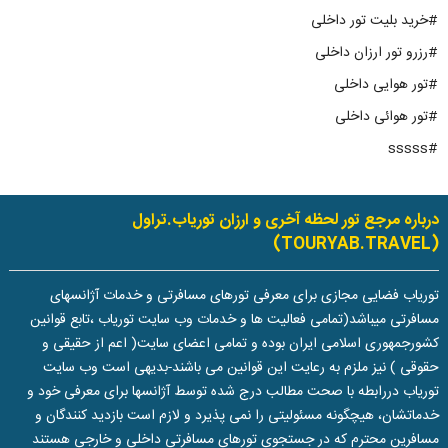
#خرید بلیت تور داخلی
#رزرو تور ارزان داخلی
#تور هوایی داخلی
#تور هوائی داخلی
#sssss
درباره مرجع تور لحظه آخری و ارزان توریاب.تراول
(TOURYAB.TRAVEL)
توریاب فضایی مجازی برای معرفی تورهای مسافرتی و خدمات آژانسهای
مسافرتی میباشد(تمامی فعالیت ها و خدمات وب سایت توریاب ،تابع قوانین
کشورجمهوری اسلامی ایران بوده و تمامی اعضای سایت( اعم از حقیقی و
حقوقی ) نیز ملزم به رعایت این قوانین می باشند-بدیهی است وب سایت
توریاب دررابطه با صحت مطالب درج شده توسط آژانسها برای معرفی خود و
خدماتشان، هیچگونه مسئولیتی را نمی پذیرد و لازم است بازدید کنندگان و
مسافرین محترم که در جستجوی تورهای مسافرتی داخلی و خارجی هستند