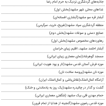
جاذبه‌های گردشگری نزدیک به حرم امام رضا
غذاهای محلی شهر مشهد(بخش اول)
آبشار قره‌ سو مشهد(آبشاری افسانه‌ای)
منطقه گردشگری سپاد مشهد(تفریح، خرید، سرگرمی)
صنایع دستی و سوغات مشهد(بخش دوم)
رهاورد‌های مخصوص مشهد(بخش اول)
آبشار اخلمد مشهد، اقلیم زیبا‌ی خراسان
مسجد گوهرشاد(نمای معماری زیبای ایرانی)
موزه‌ فرش آستان قدس مشهد(تار و پود هویت ایرانی)
موزه نان مشهد(پروسه ساخت نان)
آرامگاه کمال‌الملک(نقاش‌باشی و کمال‌الملک ایران)
گشت و گذار در چالیدره‌ مشهد(یک روز به یادماندنی و خنک)
حمام مهدی قلی بیک مشهد (شگفتی معماری ایرانی)
موزه قدس رضوی مشهد(گنجینه از هدایا از تمام قرون)