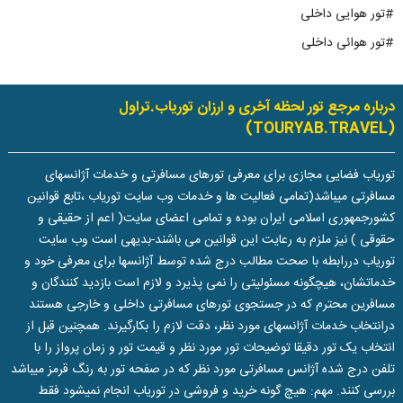
#تور هوایی داخلی
#تور هوائی داخلی
درباره مرجع تور لحظه آخری و ارزان توریاب.تراول
(TOURYAB.TRAVEL)
توریاب فضایی مجازی برای معرفی تورهای مسافرتی و خدمات آژانسهای
مسافرتی میباشد(تمامی فعالیت ها و خدمات وب سایت توریاب ،تابع قوانین
کشورجمهوری اسلامی ایران بوده و تمامی اعضای سایت( اعم از حقیقی و
حقوقی ) نیز ملزم به رعایت این قوانین می باشند-بدیهی است وب سایت
توریاب دررابطه با صحت مطالب درج شده توسط آژانسها برای معرفی خود و
خدماتشان، هیچگونه مسئولیتی را نمی پذیرد و لازم است بازدید کنندگان و
مسافرین محترم که در جستجوی تورهای مسافرتی داخلی و خارجی هستند
درانتخاب خدمات آژانسهای مورد نظر، دقت لازم را بکارگیرند. همچنین قبل از
انتخاب یک تور دقیقا توضیحات تور مورد نظر و قیمت تور و زمان پرواز را با
تلفن درج شده آژانس مسافرتی مورد نظر که در صفحه تور به رنگ قرمز میباشد
بررسی کنند. مهم: هیچ گونه خرید و فروشی در توریاب انجام نمیشود فقط