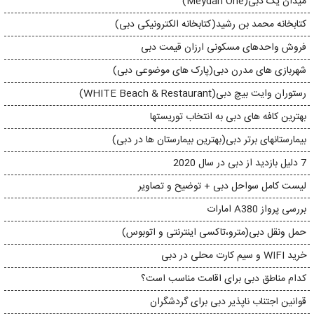
میدان یک دبی(Meydan One)
کتابخانه محمد بن رشید(کتابخانه الکترونیکی دبی)
فروش واحدهای مسکونی ارزان قیمت دبی
شهربازی های مدرن دبی(پارک های موضوعی دبی)
رستوران وایت بیچ دبی(WHITE Beach & Restaurant)
بهترین کافه های دبی به انتخاب توریستها
بیمارستانهای برتر دبی(بهترین بیمارستان ها در دبی)
7 دلیل بازدید از دبی در سال 2020
لیست کامل سواحل دبی + توضیح و تصاویر
بررسی پرواز A380 امارات
حمل ونقل دبی(مترو،تاکسی اینترنتی و اتوبوس)
خرید WIFI و سیم کارت محلی در دبی
کدام مناطق دبی برای اقامت مناسب است؟
قوانین اجتناب ناپذیر دبی برای گردشگران