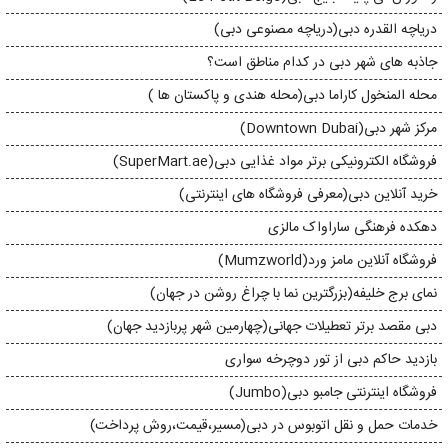
دریاچه القدره دبی(دریاچه مصنوعی دبی)
جاذبه های شهر دبی در کدام مناطق است؟
محله المنخول کاراما دبی(محله هندی و پاکستان ها )
مرکز شهر دبی(Downtown Dubai)
فروشگاه الکترونیکی برتر مواد غذایی دبی(SuperMart.ae)
خرید آنلاین دبی(معرفی فروشگاه های اینترنتی)
دهکده فرهنگی ساراواک مالزی
فروشگاه آنلاین مامز ورد(Mumzworld)
نمای برج خلیفه(بزرگترین نما با چراغ روشن در جهان)
دبی مقصد برتر تعطیلات جهانی(چهارمین شهر پربازدید جهان)
بازدید حاکم دبی از تور دوچرخه سواری
فروشگاه اینترنتی جامبو دبی(Jumbo)
خدمات حمل و نقل اتوبوس در دبی(مسیر،قیمت،روش پرداخت)