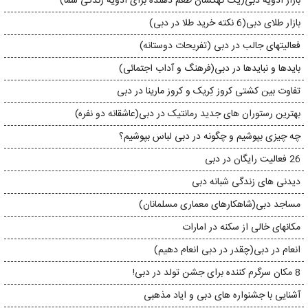
بازار ادویه دبی(یک کهکشان طعم دهنده برای ادویه زندگی شما)
بازار طلای دبی(6 نکته خرید طلا در دبی)
فعالیتهای جالب در دبی (تفریحات دوستانه)
بایدها و نبایدها در دبی(فرهنگ و آداب اجتمائی)
تفاوت بین کشتی کروز کِریک و کروز مارینا در دبی
بهترین رستوران های جدید رمانتیک در دبی(عاشقانه دو نفره)
چه چیزی بپوشیم و چگونه در دبی لباس بپوشیم؟
26 فعالیت رایگان در دبی
دیدنی های زندگی شبانه دبی
مساجد دبی(شاهکارهای معماری مسلمانان)
مکانهای خالی از سکنه در امارات
انعام در دبی(چقدر در دبی انعام دهیم)
8 مکان سرگرم کننده برای جشن تولد در دبی!
آشنایی با جشنواره های دبی و ایاد مذهبی