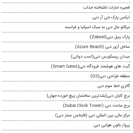
فجیره امارات ناشناخته جذاب
ایکس پارک جی آر دبی
مرکاتو مال دبی به سبک اسپانیا و فرانسه
پارک زبیل دبی(Zabeel)
ساحل آزور دبی (Azure Beach)
میدان ریسکورس دبی(اسب دوانی)
گیت های هوشمند فرودگاه دبی(Smart Gates)
منطقه طراحی دبی(D3)
گالری خط سوم دبی
برج کایان دبی(بلندترین ساختمان پیچ خورده جهان)
برج ساعت دبی (Dubai Clock Tower)
مرکز مالی بین المللی دبی (فاینانس سنتر دبی)
پرواز بالون هوایی دبی