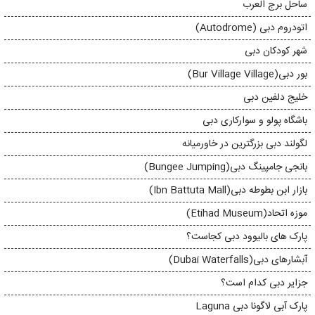
ساحل برج العرب
اتودروم دبی (Autodrome)
شهر کودکان دبی
بور دبی(Bur Village Village)
خلیج دلفین دبی
باشگاه پولو و سوارکاری دبی
لگولند دبی بزرگترین در خاورمیانه
بانجی جامپینگ دبی(Bungee Jumping)
بازار ابن بطوطه دبی(Ibn Battuta Mall)
موزه اتحاد(Etihad Museum)
پارک های بالیوود دبی کجاست؟
آبشارهای دبی(Dubai Waterfalls)
جزایر دبی کدام است؟
پارک آبی لاگونا دبی Laguna