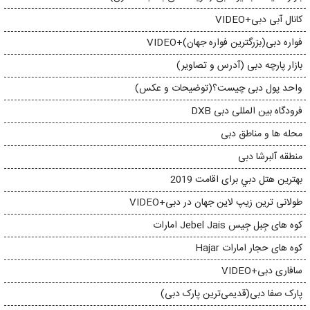
کانال آبی دبی+VIDEO
فواره دبی(بزرگترین فواره جهان)+VIDEO
بازار پارچه دبی (آدرس و تصاویر)
واحد پول دبی چیست؟(توضیحات و عکس)
فرودگاه بین المللی دبی DXB
محله ها و مناطق دبی
منطقه آلبرشا دبی
بهترين هتل دبي برای اقامت 2019
طولانی ترین زیپ لاین جهان در دبی+VIDEO
کوه های جِبل جِیس Jebel Jais امارات
کوه های حجار امارات Hajar
سافاری دبی+VIDEO
پارک صفا دبی(قدیمی‌ترین پارک دبی)