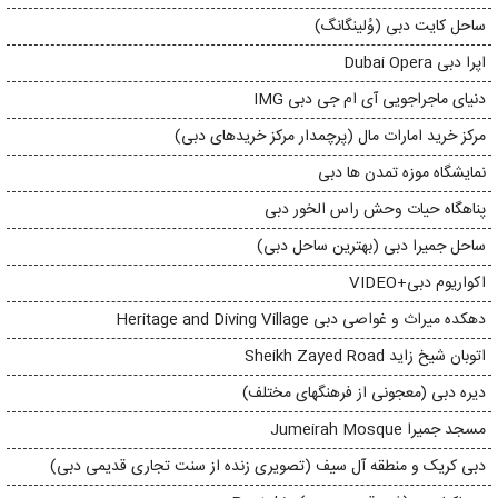
ساحل کایت دبی (وُلینگانگ)
اپرا دبی Dubai Opera
دنیای ماجراجویی آی ام جی دبی IMG
مرکز خرید امارات مال (پرچمدار مرکز خریدهای دبی)
نمایشگاه موزه تمدن ها دبی
پناهگاه حیات وحش راس الخور دبی
ساحل جمیرا دبی (بهترین ساحل دبی)
اکواریوم دبی+VIDEO
دهکده میراث و غواصی دبی Heritage and Diving Village
اتوبان شیخ زاید Sheikh Zayed Road
دیره دبی (معجونی از فرهنگهای مختلف)
مسجد جمیرا Jumeirah Mosque
دبی کریک و منطقه آل سیف (تصویری زنده از سنت تجاری قدیمی دبی)