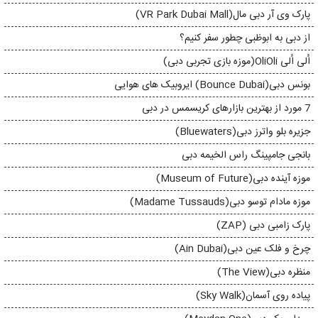
پارک وی آر دبی مال(VR Park Dubai Mall)
از دبی به ابوظبی چطور سفر کنیم؟
اُلی اُلی OliOli(موزه بازی تجربی دبی)
بونس دبی(Bounce Dubai) ایروبیک های هوایی
7 مورد از بهترین بازارهای کریسمس در دبی
جزیره بلو واترز دبی(Bluewaters)
بانجی جامپینگ راس الخیمه دبی
موزه آینده دبی(Museum of Future)
موزه مادام توسو دبی(Madame Tussauds)
پارک زامبی دبی (ZAP)
چرخ و فلک عین دبی(Ain Dubai)
منظره دبی(The View)
پیاده روی آسمان(Sky Walk)