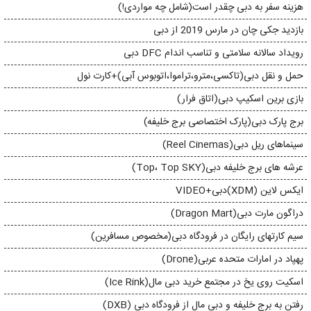
هزینه سفر به دبی چقدر است(شامل چه مواردی!)
بازدید جکی چان در مارس 2019 از دبی
رویداد سالانه سلامتی و تناسب اندام DFC دبی
حمل و نقل دبی(تاکسی،مترو،تراموا،اتوبوس آبی)+کارت نول
بازی برین اسکیپ دبی(اتاق فرار)
برج پارک دبی(پارک اختصاصی برج خلیفه)
سینماهای ریل دبی(Reel Cinemas)
عرشه های برج خلیفه دبی(Top، Top SKY)
ایکس لاین (XDM)دبی+VIDEO
دراگون مارت دبی(Dragon Mart)
سیم کارتهای رایگان در فرودگاه دبی(مخصوص مسافرین)
پهپاد در امارات متحده عربی(Drone)
اسکیت روی یخ در مجتمع خرید دبی مال(Ice Rink)
رفتن به برج خلیفه و دبی مال از فرودگاه دبی (DXB)