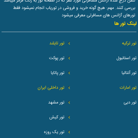
تلفن درج شده آژانس مسافرتی مورد نظر که در صفحه تور به رنگ قرمز میباشد
بررسی کنند. مهم: هیچ گونه خرید و فروشی در توریاب انجام نمیشود فقط
تورهای آژانس های مسافرتی معرفی میشود
لینک تور ها
تور ترکیه
تور تایلند
تور استانبول
تور پوکت
تور آنتالیا
تور پاتایا
تور امارات
تور داخلی ایران
تور دبی
تور مشهد
تور کیش
تور یک روزه