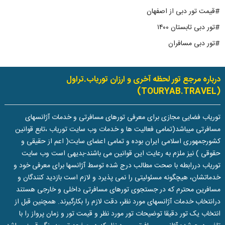
#قیمت تور دبی از اصفهان
#تور دبی تابستان ۱۴۰۰
#تور دبی مسافران
درباره مرجع تور لحظه آخری و ارزان توریاب.تراول
(TOURYAB.TRAVEL)
توریاب فضایی مجازی برای معرفی تورهای مسافرتی و خدمات آژانسهای
مسافرتی میباشد(تمامی فعالیت ها و خدمات وب سایت توریاب ،تابع قوانین
کشورجمهوری اسلامی ایران بوده و تمامی اعضای سایت( اعم از حقیقی و
حقوقی ) نیز ملزم به رعایت این قوانین می باشند-بدیهی است وب سایت
توریاب دررابطه با صحت مطالب درج شده توسط آژانسها برای معرفی خود و
خدماتشان، هیچگونه مسئولیتی را نمی پذیرد و لازم است بازدید کنندگان و
مسافرین محترم که در جستجوی تورهای مسافرتی داخلی و خارجی هستند
درانتخاب خدمات آژانسهای مورد نظر، دقت لازم را بکارگیرند. همچنین قبل از
انتخاب یک تور دقیقا توضیحات تور مورد نظر و قیمت تور و زمان پرواز را با