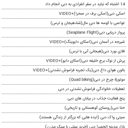
14 اشتباه که نباید در سفر انفرادی به دبی انجام داد
اسکی دبی(اسکی برف در صحرا)+VIDEO
غواصی با کوسه ها دبی مال(شنا،هیجان و ترس)
پرواز دریایی دبی(Seaplane Flight)
شیرجه در آسمان دبی(اسکای دایوینگ)+VIDEO
فلای بورد دبی(هیجانی آبی با ترس)
پرش از نوک برج خلیفه دبی(اسکای دایو)+VIDEO
بالون هوای داغ دبی(یک تجربه فراموش نشدنی)+VIDEO
موتور4 چرخ در دبی(Quad biking)
تعطیلات خانوادگی فراموش نشدنی در دبی
پنج فعالیت جذاب در بیابان های دبی
حتا دبی(روستای کوهستانی و تاریخی)
سیتی واک دبی (ایده هایی که بزرگتر از زندگی هستند)
بازار مدینه الجمیرا دبی (خرید سنتی با سبک مدرن)