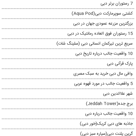
7 رستوران برتر دبی
کشتی سوپرمارکت دبی(Aqua Pod)
بزرگترین مزرعه عمودی جهان در دبی
15 رستوران فوق العاده رمانتیک در دبی
سریع ترین تیرکمان انسانی دبی (سلینگ شات)
10 واقعیت جالب درباره تاریخ دبی
پارک قرآنی دبی
وافی مال دبی خرید به سبک مصری
5 واقعیت جالب در مورد قهوه عربی
شهر علاالدین دبی
برج جده(Jeddah Tower)
10 واقعیت جالب درباره دبی
جاذبه های دبی کریک(خور دبی)
گرین پلنت دبی(سیاره سبز دبی)