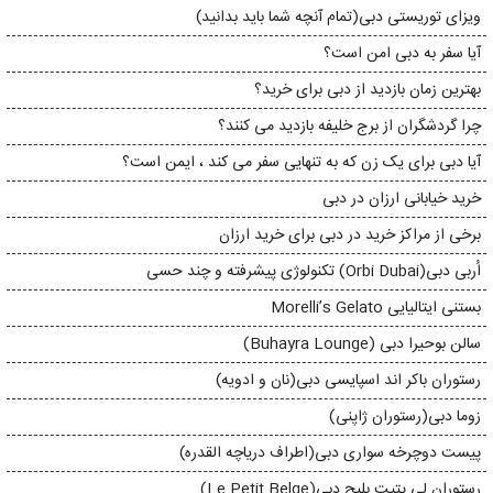
ویزای توریستی دبی(تمام آنچه شما باید بدانید)
آیا سفر به دبی امن است؟
بهترین زمان بازدید از دبی برای خرید؟
چرا گردشگران از برج خلیفه بازدید می کنند؟
آیا دبی برای یک زن که به تنهایی سفر می کند ، ایمن است؟
خرید خیابانی ارزان در دبی
برخی از مراکز خرید در دبی برای خرید ارزان
اُربی دبی(Orbi Dubai) تکنولوژی پیشرفته و چند حسی
بستنی ایتالیایی Morelli’s Gelato
سالن بوحیرا دبی (Buhayra Lounge)
رستوران باکر اند اسپایسی دبی(نان و ادویه)
زوما دبی(رستوران ژاپنی)
پیست دوچرخه سواری دبی(اطراف دریاچه القدره)
رستوران لی پتیت بلیج دبی(Le Petit Belge)