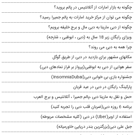
چگونه به بازار امارات از آتلانتیس در پالم بروید؟
چگونه می توان از مرکز خرید امارات به پالم جمیرا رسید؟
چگونه از دبی مارینا به دبی مال و برج خلیفه برویم؟
ویزای رایگان زیر 18 سال به (دبی ، ابوظبی ، شارجه)
​​چرا همه به دبی می روند؟
مکانهای مشهور برای بازدید در دبی از طریق گوگل
سفر هوایی از دبی به ابوظبی(پرواز بر فراز نمادهای دبی)
جشنواره بازی بی خوابی دبی(InsomniaDubai)
پارکینگ رایگان در دبی در عید قربان
حمل و نقل به مارینا دبی ،پالم جمیرا ، آتلانتیس و برج العرب
برنامه 6 روزه دبی(ضربان قلب دبی را تجربه کنید)
استفاده از اوبر(Uber) در دبی (کلیه مشخصات مربوطه)
جبل علی دبی(بزرگترین بندر دریایی خاورمیانه)