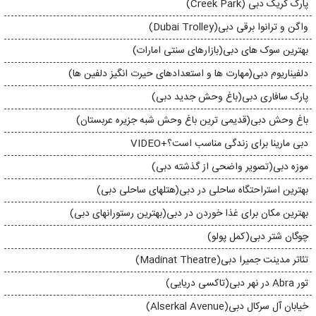
پارک کریک دبی (Creek Park)
واگن و ترانوا برقی دبی(Dubai Trolley)
بهترین سوک های دبی(بازارهای سنتی امارات)
دلفیناریوم دبی(مهارت ها و استعدادهای حیرت انگیز دلفین ها)
پارک سافاری دبی(باغ وحش جدید دبی)
باغ وحش دبی(قدیمی ترین باغ وحش شبه جزیره عربستان)
دبی مارینا برای زندگی مناسب است؟+VIDEO
موزه دبی(تصویر واضحی از گذشته دبی)
بهترین استراحتگاه ساحلی در دبی(هتلهای ساحلی دبی)
بهترین مکان برای غذا خوردن در دبی(بهترین رستورانهای دبی)
چوگان شتر دبی(کمل پولو)
تئاتر مدینت جمیرا دبی(Madinat Theatre)
تور Abra در نهر دبی(تاکسی دریایی)
خیابان آل سرکال دبی(Alserkal Avenue)