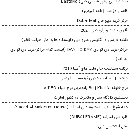
بستاکیا دبی (شهر قدیمی دبی) Bastakia
قلعه و دژ دبی (قلعه فهیدی)
مرکز خرید دبی مال Dubai Mall
قانون جدید ویزای دبی 2021
نقشه فارسی و انگلیسی مترو دبی (ایستگاه ها و زمان حرکت قطار)
مراکز خرید دی تو دی DAY TO DAY (لیست تمام مراکز خرید دی تو دی
امارات)
برنامه مسابقات جام ملت های آسیا 2019
درخت 11 میلیون دلاری کریسمس ابوظبی
برج خلیفه Burj Khalifa بلندترین برج دنیا+ VIDEO
نخستین دادگاه سیار و متحرک در کشور امارات
خانه شیخ سعید المختوم دبی امارات (Saeed Al Maktoum House)
قاب دبی امارات (DUBAI FRAME)
هتل آتلانتیس دبی