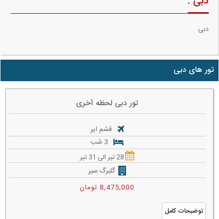
دبی :
دبی
تور های دبی
تور دبی لحظه آخری
قشم ایر
3 شب
28 تیر الی 31 تیر
گلبرگ سیر
8,475,000 تومان
توضیحات کامل