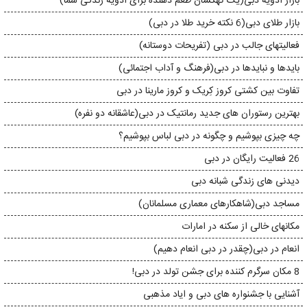
بازار ادویه دبی(یک کهکشان طعم دهنده برای ادویه زندگی شما)
بازار طلای دبی(6 نکته خرید طلا در دبی)
فعالیتهای جالب در دبی (تفریحات دوستانه)
بایدها و نبایدها در دبی(فرهنگ و آداب اجتمائی)
تفاوت بین کشتی کروز کِریک و کروز مارینا در دبی
بهترین رستوران های جدید رمانتیک در دبی(عاشقانه دو نفره)
چه چیزی بپوشیم و چگونه در دبی لباس بپوشیم؟
26 فعالیت رایگان در دبی
دیدنی های زندگی شبانه دبی
مساجد دبی(شاهکارهای معماری مسلمانان)
مکانهای خالی از سکنه در امارات
انعام در دبی(چقدر در دبی انعام دهیم)
8 مکان سرگرم کننده برای جشن تولد در دبی!
آشنایی با جشنواره های دبی و ایاد مذهبی