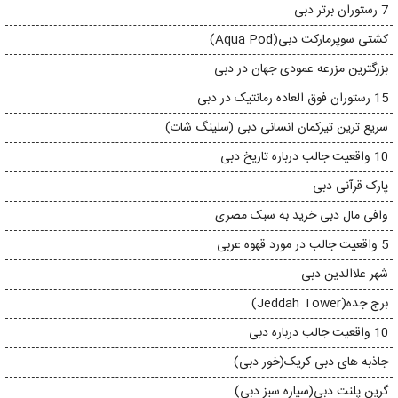
7 رستوران برتر دبی
کشتی سوپرمارکت دبی(Aqua Pod)
بزرگترین مزرعه عمودی جهان در دبی
15 رستوران فوق العاده رمانتیک در دبی
سریع ترین تیرکمان انسانی دبی (سلینگ شات)
10 واقعیت جالب درباره تاریخ دبی
پارک قرآنی دبی
وافی مال دبی خرید به سبک مصری
5 واقعیت جالب در مورد قهوه عربی
شهر علاالدین دبی
برج جده(Jeddah Tower)
10 واقعیت جالب درباره دبی
جاذبه های دبی کریک(خور دبی)
گرین پلنت دبی(سیاره سبز دبی)