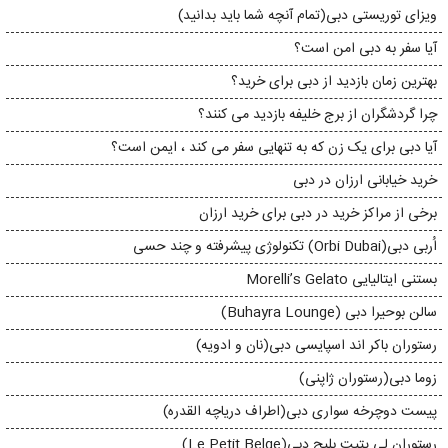
ویزای توریستی دبی(تمام آنچه شما باید بدانید)
آیا سفر به دبی امن است؟
بهترین زمان بازدید از دبی برای خرید؟
چرا گردشگران از برج خلیفه بازدید می کنند؟
آیا دبی برای یک زن که به تنهایی سفر می کند ، ایمن است؟
خرید خیابانی ارزان در دبی
برخی از مراکز خرید در دبی برای خرید ارزان
اُربی دبی(Orbi Dubai) تکنولوژی پیشرفته و چند حسی
بستنی ایتالیایی Morelli’s Gelato
سالن بوحیرا دبی (Buhayra Lounge)
رستوران باکر اند اسپایسی دبی(نان و ادویه)
زوما دبی(رستوران ژاپنی)
پیست دوچرخه سواری دبی(اطراف دریاچه القدره)
رستوران لی پتیت بلیج دبی(Le Petit Belge)