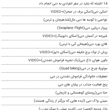
14 اشتباه که نباید در سفر انفرادی به دبی انجام داد
اسکی دبی(اسکی برف در صحرا)+VIDEO
غواصی با کوسه ها دبی مال(شنا،هیجان و ترس)
پرواز دریایی دبی(Seaplane Flight)
شیرجه در آسمان دبی(اسکای دایوینگ)+VIDEO
فلای بورد دبی(هیجانی آبی با ترس)
پرش از نوک برج خلیفه دبی(اسکای دایو)+VIDEO
بالون هوای داغ دبی(یک تجربه فراموش نشدنی)+VIDEO
موتور4 چرخ در دبی(Quad biking)
تعطیلات خانوادگی فراموش نشدنی در دبی
پنج فعالیت جذاب در بیابان های دبی
حتا دبی(روستای کوهستانی و تاریخی)
سیتی واک دبی (ایده هایی که بزرگتر از زندگی هستند)
بازار مدینه الجمیرا دبی (خرید سنتی با سبک مدرن)