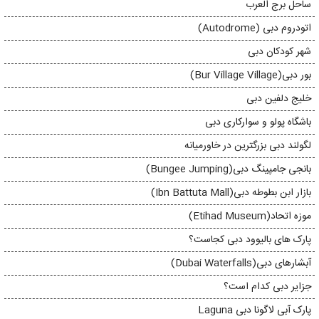
ساحل برج العرب
اتودروم دبی (Autodrome)
شهر کودکان دبی
بور دبی(Bur Village Village)
خلیج دلفین دبی
باشگاه پولو و سوارکاری دبی
لگولند دبی بزرگترین در خاورمیانه
بانجی جامپینگ دبی(Bungee Jumping)
بازار ابن بطوطه دبی(Ibn Battuta Mall)
موزه اتحاد(Etihad Museum)
پارک های بالیوود دبی کجاست؟
آبشارهای دبی(Dubai Waterfalls)
جزایر دبی کدام است؟
پارک آبی لاگونا دبی Laguna