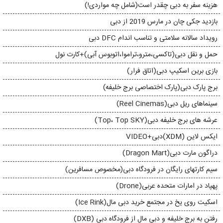
هزینه سفر به دبی چقدر است(شامل چه مواردی!)
بازدید جکی چان در مارس 2019 از دبی
رویداد سالانه سلامتی و تناسب اندام DFC دبی
حمل و نقل دبی(تاکسی،مترو،تراموا،اتوبوس آبی)+کارت نول
بازی برین اسکیپ دبی(اتاق فرار)
برج پارک دبی(پارک اختصاصی برج خلیفه)
سینماهای ریل دبی(Reel Cinemas)
عرشه های برج خلیفه دبی(Top، Top SKY)
ایکس لاین (XDM)دبی+VIDEO
دراگون مارت دبی(Dragon Mart)
سیم کارتهای رایگان در فرودگاه دبی(مخصوص مسافرین)
پهپاد در امارات متحده عربی(Drone)
اسکیت روی یخ در مجتمع خرید دبی مال(Ice Rink)
رفتن به برج خلیفه و دبی مال از فرودگاه دبی (DXB)