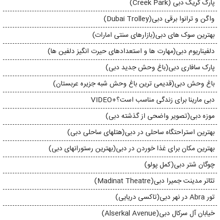
پارک کریک دبی (Creek Park)
واگن و ترانوا برقی دبی(Dubai Trolley)
بهترین سوک های دبی(بازارهای سنتی امارات)
دلفیناریوم دبی(مهارت ها و استعدادهای حیرت انگیز دلفین ها)
پارک سافاری دبی(باغ وحش جدید دبی)
باغ وحش دبی(قدیمی ترین باغ وحش شبه جزیره عربستان)
دبی مارینا برای زندگی مناسب است؟+VIDEO
موزه دبی(تصویر واضحی از گذشته دبی)
بهترین استراحتگاه ساحلی در دبی(هتلهای ساحلی دبی)
بهترین مکان برای غذا خوردن در دبی(بهترین رستورانهای دبی)
چوگان شتر دبی(کمل پولو)
تئاتر مدینت جمیرا دبی(Madinat Theatre)
تور Abra در نهر دبی(تاکسی دریایی)
خیابان آل سرکال دبی(Alserkal Avenue)