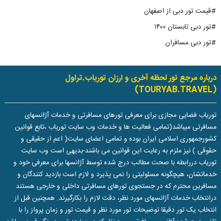
#قیمت تور دبی از اصفهان
#تور دبی تابستان ۱۴۰۰
#تور دبی مسافران
درباره مرجع تور لحظه آخری و ارزان توریاب.تراول
(TOURYAB.TRAVEL)
توریاب فضایی مجازی برای معرفی تورهای مسافرتی و خدمات آژانسهای
مسافرتی میباشد(تمامی فعالیت ها و خدمات وب سایت توریاب ،تابع قوانین
کشورجمهوری اسلامی ایران بوده و تمامی اعضای سایت( اعم از حقیقی و
حقوقی ) نیز ملزم به رعایت این قوانین می باشند-بدیهی است وب سایت
توریاب دررابطه با صحت مطالب درج شده توسط آژانسها برای معرفی خود و
خدماتشان، هیچگونه مسئولیتی را نمی پذیرد و لازم است بازدید کنندگان و
مسافرین محترم که در جستجوی تورهای مسافرتی داخلی و خارجی هستند
درانتخاب خدمات آژانسهای مورد نظر، دقت لازم را بکارگیرند. همچنین قبل از
انتخاب یک تور دقیقا توضیحات تور مورد نظر و قیمت تور و زمان پرواز را با