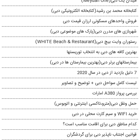
میدان یک دبی(Meydan One)
کتابخانه محمد بن رشید(کتابخانه الکترونیکی دبی)
فروش واحدهای مسکونی ارزان قیمت دبی
شهربازی های مدرن دبی(پارک های موضوعی دبی)
رستوران وایت بیچ دبی(WHITE Beach & Restaurant)
بهترین کافه های دبی به انتخاب توریستها
بیمارستانهای برتر دبی(بهترین بیمارستان ها در دبی)
7 دلیل بازدید از دبی در سال 2020
لیست کامل سواحل دبی + توضیح و تصاویر
بررسی پرواز A380 امارات
حمل ونقل دبی(مترو،تاکسی اینترنتی و اتوبوس)
خرید WIFI و سیم کارت محلی در دبی
کدام مناطق دبی برای اقامت مناسب است؟
قوانین اجتناب ناپذیر دبی برای گردشگران