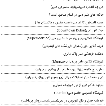
دریاچه القدره دبی(دریاچه مصنوعی دبی)
جاذبه های شهر دبی در کدام مناطق است؟
محله المنخول کاراما دبی(محله هندی و پاکستان ها )
مرکز شهر دبی(Downtown Dubai)
فروشگاه الکترونیکی برتر مواد غذایی دبی(SuperMart.ae)
خرید آنلاین دبی(معرفی فروشگاه های اینترنتی)
دهکده فرهنگی ساراواک مالزی
فروشگاه آنلاین مامز ورد(Mumzworld)
نمای برج خلیفه(بزرگترین نما با چراغ روشن در جهان)
دبی مقصد برتر تعطیلات جهانی(چهارمین شهر پربازدید جهان)
بازدید حاکم دبی از تور دوچرخه سواری
فروشگاه اینترنتی جامبو دبی(Jumbo)
خدمات حمل و نقل اتوبوس در دبی(مسیر،قیمت،روش پرداخت)