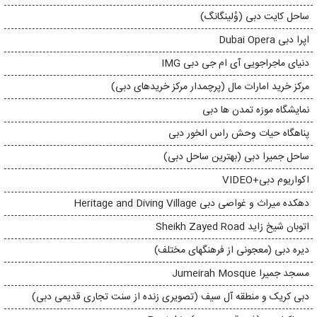
ساحل کایت دبی (وُلینگانگ)
اپرا دبی Dubai Opera
دنیای ماجراجویی آی ام جی دبی IMG
مرکز خرید امارات مال (پرچمدار مرکز خریدهای دبی)
نمایشگاه موزه تمدن ها دبی
پناهگاه حیات وحش راس الخور دبی
ساحل جمیرا دبی (بهترین ساحل دبی)
اکواریوم دبی+VIDEO
دهکده میراث و غواصی دبی Heritage and Diving Village
اتوبان شیخ زاید Sheikh Zayed Road
دیره دبی (معجونی از فرهنگهای مختلف)
مسجد جمیرا Jumeirah Mosque
دبی کریک و منطقه آل سیف (تصویری زنده از سنت تجاری قدیمی دبی)