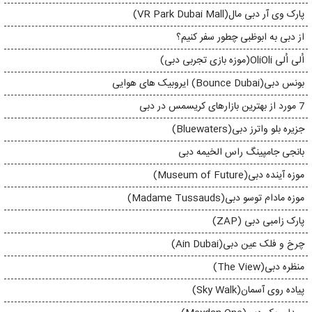
پارک وی آر دبی مال(VR Park Dubai Mall)
از دبی به ابوظبی چطور سفر کنیم؟
اُلی اُلی OliOli(موزه بازی تجربی دبی)
بونس دبی(Bounce Dubai) ایروبیک های هوایی
7 مورد از بهترین بازارهای کریسمس در دبی
جزیره بلو واترز دبی(Bluewaters)
بانجی جامپینگ راس الخیمه دبی
موزه آینده دبی(Museum of Future)
موزه مادام توسو دبی(Madame Tussauds)
پارک زامبی دبی (ZAP)
چرخ و فلک عین دبی(Ain Dubai)
منظره دبی(The View)
پیاده روی آسمان(Sky Walk)