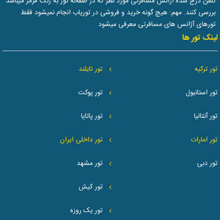
تلفن درج شده آژانس مسافرتی مورد نظر که در صفحه تور به رنگ قرمز میباشد
بررسی کنند. مهم: هیچ گونه خرید و فروشی در توریاب انجام نمیشود فقط
تورهای آژانس های مسافرتی معرفی میشود
لینک تور ها
تور ترکیه
تور تایلند
تور استانبول
تور پوکت
تور آنتالیا
تور پاتایا
تور امارات
تور داخلی ایران
تور دبی
تور مشهد
تور کیش
تور یک روزه