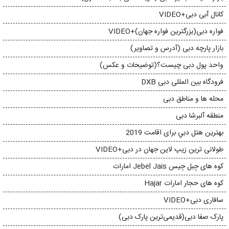
کانال آبی دبی+VIDEO
فواره دبی(بزرگترین فواره جهان)+VIDEO
بازار پارچه دبی (آدرس و تصاویر)
واحد پول دبی چیست؟(توضیحات و عکس)
فرودگاه بین المللی دبی DXB
محله ها و مناطق دبی
منطقه آلبرشا دبی
بهترين هتل دبي برای اقامت 2019
طولانی ترین زیپ لاین جهان در دبی+VIDEO
کوه های جِبل جِیس Jebel Jais امارات
کوه های حجار امارات Hajar
سافاری دبی+VIDEO
پارک صفا دبی(قدیمی‌ترین پارک دبی)