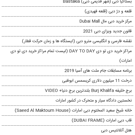
بستاکیا دبی (شهر قدیمی دبی) Bastakia
قلعه و دژ دبی (قلعه فهیدی)
مرکز خرید دبی مال Dubai Mall
قانون جدید ویزای دبی 2021
نقشه فارسی و انگلیسی مترو دبی (ایستگاه ها و زمان حرکت قطار)
مراکز خرید دی تو دی DAY TO DAY (لیست تمام مراکز خرید دی تو دی
امارات)
برنامه مسابقات جام ملت های آسیا 2019
درخت 11 میلیون دلاری کریسمس ابوظبی
برج خلیفه Burj Khalifa بلندترین برج دنیا+ VIDEO
نخستین دادگاه سیار و متحرک در کشور امارات
خانه شیخ سعید المختوم دبی امارات (Saeed Al Maktoum House)
قاب دبی امارات (DUBAI FRAME)
هتل آتلانتیس دبی