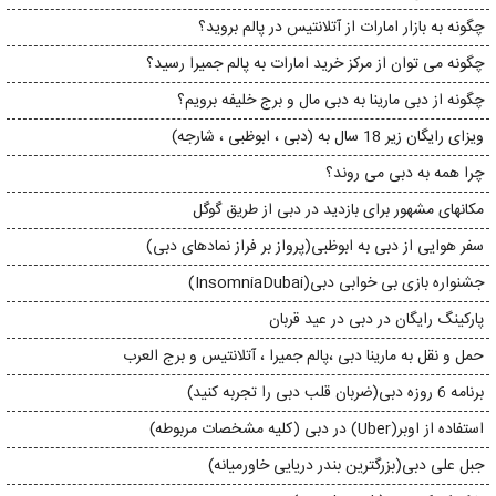
چگونه به بازار امارات از آتلانتیس در پالم بروید؟
چگونه می توان از مرکز خرید امارات به پالم جمیرا رسید؟
چگونه از دبی مارینا به دبی مال و برج خلیفه برویم؟
ویزای رایگان زیر 18 سال به (دبی ، ابوظبی ، شارجه)
​​چرا همه به دبی می روند؟
مکانهای مشهور برای بازدید در دبی از طریق گوگل
سفر هوایی از دبی به ابوظبی(پرواز بر فراز نمادهای دبی)
جشنواره بازی بی خوابی دبی(InsomniaDubai)
پارکینگ رایگان در دبی در عید قربان
حمل و نقل به مارینا دبی ،پالم جمیرا ، آتلانتیس و برج العرب
برنامه 6 روزه دبی(ضربان قلب دبی را تجربه کنید)
استفاده از اوبر(Uber) در دبی (کلیه مشخصات مربوطه)
جبل علی دبی(بزرگترین بندر دریایی خاورمیانه)