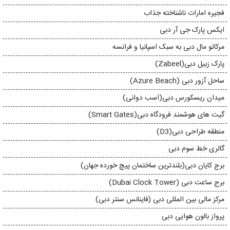
فجیره امارات ناشناخته جذاب
ایکس پارک جی آر دبی
مرکاتو مال دبی به سبک اسپانیا و فرانسه
پارک زبیل دبی(Zabeel)
ساحل آزور دبی (Azure Beach)
میدان ریسکورس دبی(اسب دوانی)
گیت های هوشمند فرودگاه دبی(Smart Gates)
منطقه طراحی دبی(D3)
گالری خط سوم دبی
برج کایان دبی(بلندترین ساختمان پیچ خورده جهان)
برج ساعت دبی (Dubai Clock Tower)
مرکز مالی بین المللی دبی (فاینانس سنتر دبی)
پرواز بالون هوایی دبی