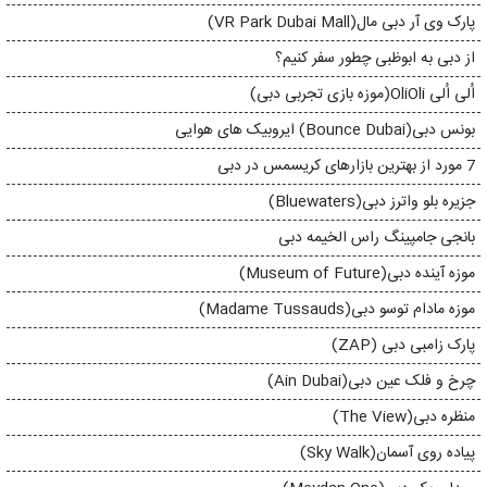
پارک وی آر دبی مال(VR Park Dubai Mall)
از دبی به ابوظبی چطور سفر کنیم؟
اُلی اُلی OliOli(موزه بازی تجربی دبی)
بونس دبی(Bounce Dubai) ایروبیک های هوایی
7 مورد از بهترین بازارهای کریسمس در دبی
جزیره بلو واترز دبی(Bluewaters)
بانجی جامپینگ راس الخیمه دبی
موزه آینده دبی(Museum of Future)
موزه مادام توسو دبی(Madame Tussauds)
پارک زامبی دبی (ZAP)
چرخ و فلک عین دبی(Ain Dubai)
منظره دبی(The View)
پیاده روی آسمان(Sky Walk)