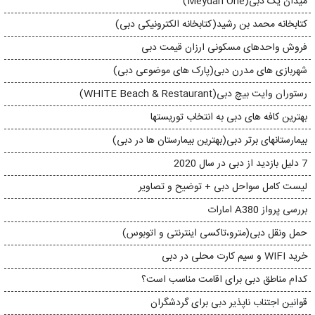
میدان یک دبی(Meydan One)
کتابخانه محمد بن رشید(کتابخانه الکترونیکی دبی)
فروش واحدهای مسکونی ارزان قیمت دبی
شهربازی های مدرن دبی(پارک های موضوعی دبی)
رستوران وایت بیچ دبی(WHITE Beach & Restaurant)
بهترین کافه های دبی به انتخاب توریستها
بیمارستانهای برتر دبی(بهترین بیمارستان ها در دبی)
7 دلیل بازدید از دبی در سال 2020
لیست کامل سواحل دبی + توضیح و تصاویر
بررسی پرواز A380 امارات
حمل ونقل دبی(مترو،تاکسی اینترنتی و اتوبوس)
خرید WIFI و سیم کارت محلی در دبی
کدام مناطق دبی برای اقامت مناسب است؟
قوانین اجتناب ناپذیر دبی برای گردشگران