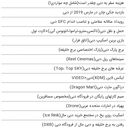
هزینه سفر به دبی چقدر است(شامل چه مواردی!)
بازدید جکی چان در مارس 2019 از دبی
رویداد سالانه سلامتی و تناسب اندام DFC دبی
حمل و نقل دبی(تاکسی،مترو،تراموا،اتوبوس آبی)+کارت نول
بازی برین اسکیپ دبی(اتاق فرار)
برج پارک دبی(پارک اختصاصی برج خلیفه)
سینماهای ریل دبی(Reel Cinemas)
عرشه های برج خلیفه دبی(Top، Top SKY)
ایکس لاین (XDM)دبی+VIDEO
دراگون مارت دبی(Dragon Mart)
سیم کارتهای رایگان در فرودگاه دبی(مخصوص مسافرین)
پهپاد در امارات متحده عربی(Drone)
اسکیت روی یخ در مجتمع خرید دبی مال(Ice Rink)
رفتن به برج خلیفه و دبی مال از فرودگاه دبی (DXB)