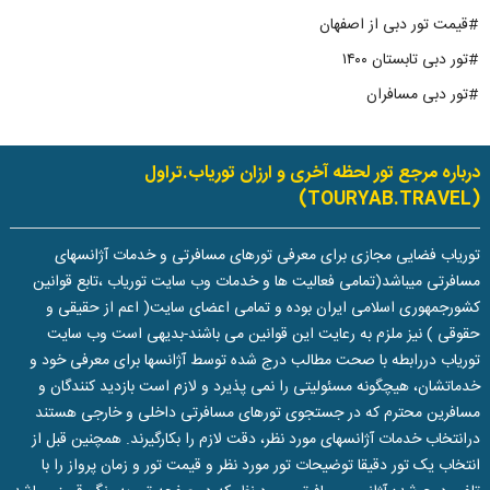
#قیمت تور دبی از اصفهان
#تور دبی تابستان ۱۴۰۰
#تور دبی مسافران
درباره مرجع تور لحظه آخری و ارزان توریاب.تراول
(TOURYAB.TRAVEL)
توریاب فضایی مجازی برای معرفی تورهای مسافرتی و خدمات آژانسهای
مسافرتی میباشد(تمامی فعالیت ها و خدمات وب سایت توریاب ،تابع قوانین
کشورجمهوری اسلامی ایران بوده و تمامی اعضای سایت( اعم از حقیقی و
حقوقی ) نیز ملزم به رعایت این قوانین می باشند-بدیهی است وب سایت
توریاب دررابطه با صحت مطالب درج شده توسط آژانسها برای معرفی خود و
خدماتشان، هیچگونه مسئولیتی را نمی پذیرد و لازم است بازدید کنندگان و
مسافرین محترم که در جستجوی تورهای مسافرتی داخلی و خارجی هستند
درانتخاب خدمات آژانسهای مورد نظر، دقت لازم را بکارگیرند. همچنین قبل از
انتخاب یک تور دقیقا توضیحات تور مورد نظر و قیمت تور و زمان پرواز را با