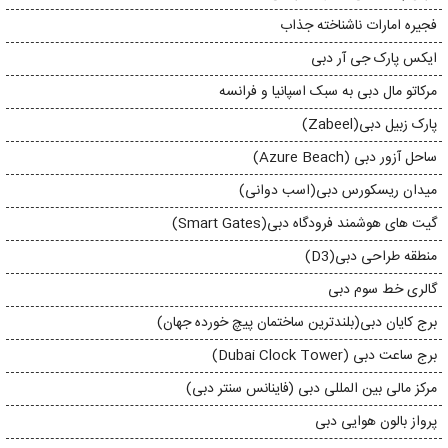
فجیره امارات ناشناخته جذاب
ایکس پارک جی آر دبی
مرکاتو مال دبی به سبک اسپانیا و فرانسه
پارک زبیل دبی(Zabeel)
ساحل آزور دبی (Azure Beach)
میدان ریسکورس دبی(اسب دوانی)
گیت های هوشمند فرودگاه دبی(Smart Gates)
منطقه طراحی دبی(D3)
گالری خط سوم دبی
برج کایان دبی(بلندترین ساختمان پیچ خورده جهان)
برج ساعت دبی (Dubai Clock Tower)
مرکز مالی بین المللی دبی (فاینانس سنتر دبی)
پرواز بالون هوایی دبی