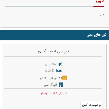
دبی :
دبی
تور های دبی
تور دبی لحظه آخری
قشم ایر
3 شب
28 تیر الی 31 تیر
گلبرگ سیر
8,475,000 تومان
توضیحات کامل