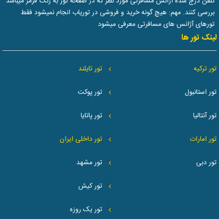
تلفن درج شده آژانس مسافرتی مورد نظر که در صفحه تور به رنگ قرمز میباشد
بررسی کنند. مهم: هیچ گونه خرید و فروشی در توریاب انجام نمیشود فقط
تورهای آژانس های مسافرتی معرفی میشود
لینک تور ها
تور ترکیه
تور تایلند
تور استانبول
تور پوکت
تور آنتالیا
تور پاتایا
تور امارات
تور داخلی ایران
تور دبی
تور مشهد
تور کیش
تور یک روزه