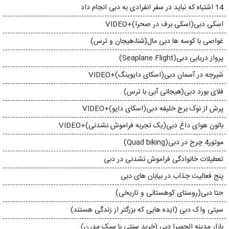
14 اشتباه که نباید در سفر انفرادی به دبی انجام داد
اسکی دبی(اسکی برف در صحرا)+VIDEO
غواصی با کوسه ها دبی مال(شنا،هیجان و ترس)
پرواز دریایی دبی(Seaplane Flight)
شیرجه در آسمان دبی(اسکای دایوینگ)+VIDEO
فلای بورد دبی(هیجانی آبی با ترس)
پرش از نوک برج خلیفه دبی(اسکای دایو)+VIDEO
بالون هوای داغ دبی(یک تجربه فراموش نشدنی)+VIDEO
موتور4 چرخ در دبی(Quad biking)
تعطیلات خانوادگی فراموش نشدنی در دبی
پنج فعالیت جذاب در بیابان های دبی
حتا دبی(روستای کوهستانی و تاریخی)
سیتی واک دبی (ایده هایی که بزرگتر از زندگی هستند)
بازار مدینه الجمیرا دبی (خرید سنتی با سبک مدرن)