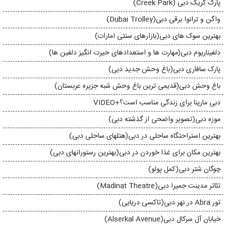
پارک کریک دبی (Creek Park)
واگن و ترانوا برقی دبی(Dubai Trolley)
بهترین سوک های دبی(بازارهای سنتی امارات)
دلفیناریوم دبی(مهارت ها و استعدادهای حیرت انگیز دلفین ها)
پارک سافاری دبی(باغ وحش جدید دبی)
باغ وحش دبی(قدیمی ترین باغ وحش شبه جزیره عربستان)
دبی مارینا برای زندگی مناسب است؟+VIDEO
موزه دبی(تصویر واضحی از گذشته دبی)
بهترین استراحتگاه ساحلی در دبی(هتلهای ساحلی دبی)
بهترین مکان برای غذا خوردن در دبی(بهترین رستورانهای دبی)
چوگان شتر دبی(کمل پولو)
تئاتر مدینت جمیرا دبی(Madinat Theatre)
تور Abra در نهر دبی(تاکسی دریایی)
خیابان آل سرکال دبی(Alserkal Avenue)