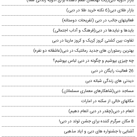
بازار ادویه دبی(یک کهکشان طعم دهنده برای ادویه زندگی شما)
بازار طلای دبی(6 نکته خرید طلا در دبی)
فعالیتهای جالب در دبی (تفریحات دوستانه)
بایدها و نبایدها در دبی(فرهنگ و آداب اجتمائی)
تفاوت بین کشتی کروز کِریک و کروز مارینا در دبی
بهترین رستوران های جدید رمانتیک در دبی(عاشقانه دو نفره)
چه چیزی بپوشیم و چگونه در دبی لباس بپوشیم؟
26 فعالیت رایگان در دبی
دیدنی های زندگی شبانه دبی
مساجد دبی(شاهکارهای معماری مسلمانان)
مکانهای خالی از سکنه در امارات
انعام در دبی(چقدر در دبی انعام دهیم)
8 مکان سرگرم کننده برای جشن تولد در دبی!
آشنایی با جشنواره های دبی و ایاد مذهبی