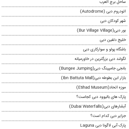
ساحل برج العرب
اتودروم دبی (Autodrome)
شهر کودکان دبی
بور دبی(Bur Village Village)
خلیج دلفین دبی
باشگاه پولو و سوارکاری دبی
لگولند دبی بزرگترین در خاورمیانه
بانجی جامپینگ دبی(Bungee Jumping)
بازار ابن بطوطه دبی(Ibn Battuta Mall)
موزه اتحاد(Etihad Museum)
پارک های بالیوود دبی کجاست؟
آبشارهای دبی(Dubai Waterfalls)
جزایر دبی کدام است؟
پارک آبی لاگونا دبی Laguna