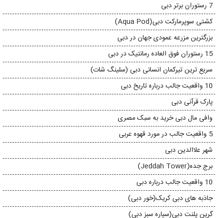
7 رستوران برتر دبی
کشتی سوپرمارکت دبی(Aqua Pod)
بزرگترین مزرعه عمودی جهان در دبی
15 رستوران فوق العاده رمانتیک در دبی
سریع ترین تیرکمان انسانی دبی (سلینگ شات)
10 واقعیت جالب درباره تاریخ دبی
پارک قرآنی دبی
وافی مال دبی خرید به سبک مصری
5 واقعیت جالب در مورد قهوه عربی
شهر علاالدین دبی
برج جده(Jeddah Tower)
10 واقعیت جالب درباره دبی
جاذبه های دبی کریک(خور دبی)
گرین پلنت دبی(سیاره سبز دبی)