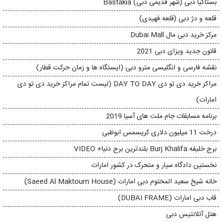
بستاکیا دبی (شهر قدیمی دبی) Bastakia
قلعه و دژ دبی (قلعه فهیدی)
مرکز خرید دبی مال Dubai Mall
قانون جدید ویزای دبی 2021
نقشه فارسی و انگلیسی مترو دبی (ایستگاه ها و زمان حرکت قطار)
مراکز خرید دی تو دی DAY TO DAY (لیست تمام مراکز خرید دی تو دی
امارات)
برنامه مسابقات جام ملت های آسیا 2019
درخت 11 میلیون دلاری کریسمس ابوظبی
برج خلیفه Burj Khalifa بلندترین برج دنیا+ VIDEO
نخستین دادگاه سیار و متحرک در کشور امارات
خانه شیخ سعید المختوم دبی امارات (Saeed Al Maktoum House)
قاب دبی امارات (DUBAI FRAME)
هتل آتلانتیس دبی