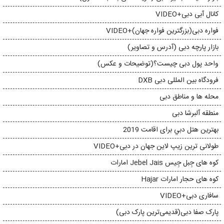
کانال آبی دبی+VIDEO
فواره دبی(بزرگترین فواره جهان)+VIDEO
بازار پارچه دبی (آدرس و تصاویر)
واحد پول دبی چیست؟(توضیحات و عکس)
فرودگاه بین المللی دبی DXB
محله ها و مناطق دبی
منطقه آلبرشا دبی
بهترين هتل دبي برای اقامت 2019
طولانی ترین زیپ لاین جهان در دبی+VIDEO
کوه های جِبل جِیس Jebel Jais امارات
کوه های حجار امارات Hajar
سافاری دبی+VIDEO
پارک صفا دبی(قدیمی‌ترین پارک دبی)