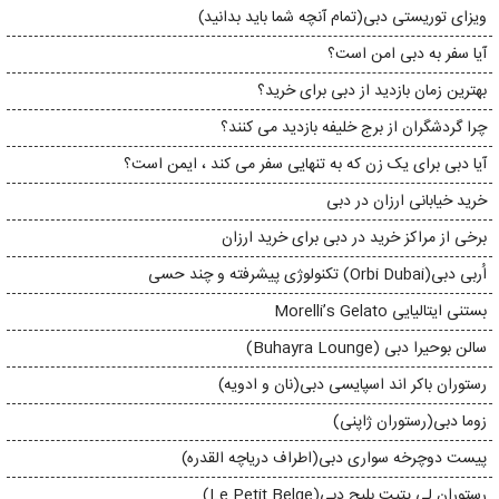
ویزای توریستی دبی(تمام آنچه شما باید بدانید)
آیا سفر به دبی امن است؟
بهترین زمان بازدید از دبی برای خرید؟
چرا گردشگران از برج خلیفه بازدید می کنند؟
آیا دبی برای یک زن که به تنهایی سفر می کند ، ایمن است؟
خرید خیابانی ارزان در دبی
برخی از مراکز خرید در دبی برای خرید ارزان
اُربی دبی(Orbi Dubai) تکنولوژی پیشرفته و چند حسی
بستنی ایتالیایی Morelli’s Gelato
سالن بوحیرا دبی (Buhayra Lounge)
رستوران باکر اند اسپایسی دبی(نان و ادویه)
زوما دبی(رستوران ژاپنی)
پیست دوچرخه سواری دبی(اطراف دریاچه القدره)
رستوران لی پتیت بلیج دبی(Le Petit Belge)