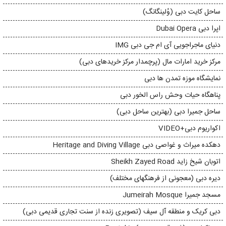
ساحل کایت دبی (وُلینگانگ)
اپرا دبی Dubai Opera
دنیای ماجراجویی آی ام جی دبی IMG
مرکز خرید امارات مال (پرچمدار مرکز خریدهای دبی)
نمایشگاه موزه تمدن ها دبی
پناهگاه حیات وحش راس الخور دبی
ساحل جمیرا دبی (بهترین ساحل دبی)
اکواریوم دبی+VIDEO
دهکده میراث و غواصی دبی Heritage and Diving Village
اتوبان شیخ زاید Sheikh Zayed Road
دیره دبی (معجونی از فرهنگهای مختلف)
مسجد جمیرا Jumeirah Mosque
دبی کریک و منطقه آل سیف (تصویری زنده از سنت تجاری قدیمی دبی)