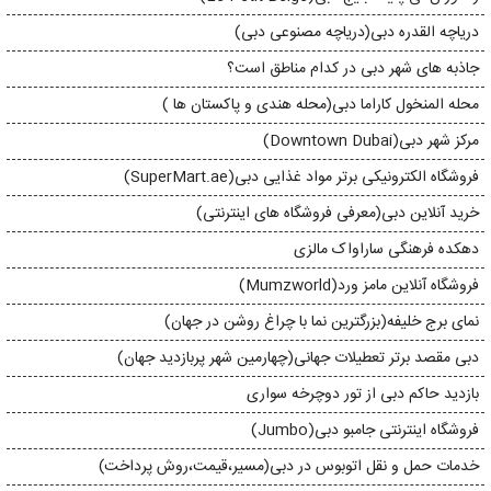
دریاچه القدره دبی(دریاچه مصنوعی دبی)
جاذبه های شهر دبی در کدام مناطق است؟
محله المنخول کاراما دبی(محله هندی و پاکستان ها )
مرکز شهر دبی(Downtown Dubai)
فروشگاه الکترونیکی برتر مواد غذایی دبی(SuperMart.ae)
خرید آنلاین دبی(معرفی فروشگاه های اینترنتی)
دهکده فرهنگی ساراواک مالزی
فروشگاه آنلاین مامز ورد(Mumzworld)
نمای برج خلیفه(بزرگترین نما با چراغ روشن در جهان)
دبی مقصد برتر تعطیلات جهانی(چهارمین شهر پربازدید جهان)
بازدید حاکم دبی از تور دوچرخه سواری
فروشگاه اینترنتی جامبو دبی(Jumbo)
خدمات حمل و نقل اتوبوس در دبی(مسیر،قیمت،روش پرداخت)