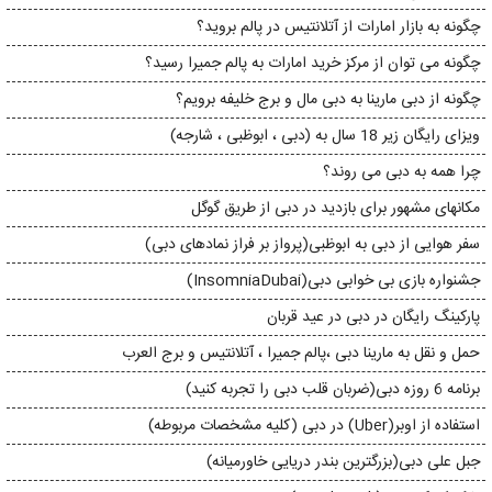
چگونه به بازار امارات از آتلانتیس در پالم بروید؟
چگونه می توان از مرکز خرید امارات به پالم جمیرا رسید؟
چگونه از دبی مارینا به دبی مال و برج خلیفه برویم؟
ویزای رایگان زیر 18 سال به (دبی ، ابوظبی ، شارجه)
​​چرا همه به دبی می روند؟
مکانهای مشهور برای بازدید در دبی از طریق گوگل
سفر هوایی از دبی به ابوظبی(پرواز بر فراز نمادهای دبی)
جشنواره بازی بی خوابی دبی(InsomniaDubai)
پارکینگ رایگان در دبی در عید قربان
حمل و نقل به مارینا دبی ،پالم جمیرا ، آتلانتیس و برج العرب
برنامه 6 روزه دبی(ضربان قلب دبی را تجربه کنید)
استفاده از اوبر(Uber) در دبی (کلیه مشخصات مربوطه)
جبل علی دبی(بزرگترین بندر دریایی خاورمیانه)