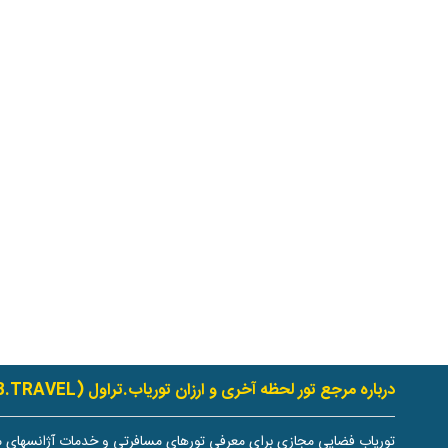
درباره مرجع تور لحظه آخری و ارزان توریاب.تراول (TOURYAB.TRAVEL)
توریاب فضایی مجازی برای معرفی تورهای مسافرتی و خدمات آژانسهای م