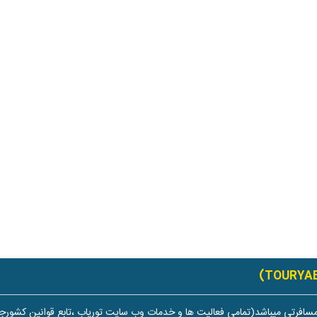
سافرتی میباشد(تمامی فعالیت ها و خدمات وب سایت توریاب ،تابع قوانین کشورجم