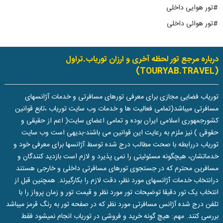
#تور هوایی داخلی
#تور هوائی داخلی
درباره مرجع تور لحظه آخری و ارزان توریاب.تراول
(TOURYAB.TRAVEL)
توریاب فضایی مجازی برای معرفی تورهای مسافرتی و خدمات آژانسهای
مسافرتی میباشد(تمامی فعالیت ها و خدمات وب سایت توریاب ،تابع قوانین
کشورجمهوری اسلامی ایران بوده و تمامی اعضای سایت( اعم از حقیقی و
حقوقی ) نیز ملزم به رعایت این قوانین می باشند-بدیهی است وب سایت
توریاب دررابطه با صحت مطالب درج شده توسط آژانسها برای معرفی خود و
خدماتشان، هیچگونه مسئولیتی را نمی پذیرد و لازم است بازدید کنندگان و
مسافرین محترم که در جستجوی تورهای مسافرتی داخلی و خارجی هستند
درانتخاب خدمات آژانسهای مورد نظر، دقت لازم را بکارگیرند. همچنین قبل از
انتخاب یک تور دقیقا توضیحات تور مورد نظر و قیمت تور و زمان پرواز را با
تلفن درج شده آژانس مسافرتی مورد نظر که در صفحه تور به رنگ قرمز میباشد
بررسی کنند. مهم: هیچ گونه خرید و فروشی در توریاب انجام نمیشود فقط