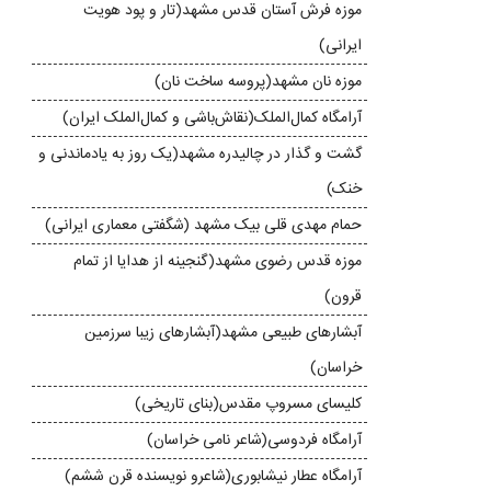
موزه‌ فرش آستان قدس مشهد(تار و پود هویت
ایرانی)
موزه نان مشهد(پروسه ساخت نان)
آرامگاه کمال‌الملک(نقاش‌باشی و کمال‌الملک ایران)
گشت و گذار در چالیدره‌ مشهد(یک روز به یادماندنی و
خنک)
حمام مهدی قلی بیک مشهد (شگفتی معماری ایرانی)
موزه قدس رضوی مشهد(گنجینه از هدایا از تمام
قرون)
آبشارهای طبیعی مشهد(آبشارهای زیبا سرزمین
خراسان)
کلیسا‌ی مسروپ مقدس(بنای تاریخی)
آرامگاه فردوسی(شاعر نامی خراسان)
آرامگاه عطار نیشابوری(شاعرو نویسنده قرن ششم)