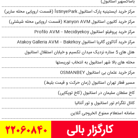
باساکسهیر استانبول)
مرکز خرید ایستینیه پارک استانبول İstinyePark (قسمت اروپایی محله ساریر)
مرکز خرید کانیون استانبول Kanyon AVM (قسمت اروپایی محله شیشلی)
مركز خريد پروفيلو استانبول Profilo AVM – Mecidiyekoy
مرکز خرید آتاکوی گالریا استانبول Atakoy Galleria AVM – Bakirkoy
هتل های 5 ستاره نزدیک میدان تکسیم و خیابان استقلال استانبول
محله های بالا شهر استانبول به انتخاب توریستها
مرکز خرید عثمان بی استانبول OSMANBEY
مسیر قطار تهران استانبول (زمان حرکت و قیمت بلیط)
کاخ سلطان سلیمان در استانبول (کاخ توپکاپی)
کانال تلگرام تور استانبول و تور آنتالیا
سامانه استعلام ممنوع ‌الخروجی آنلاین
خیابان استقلال استانبول+VIDEO
چهارشنبه بازار فاتیح استانبول