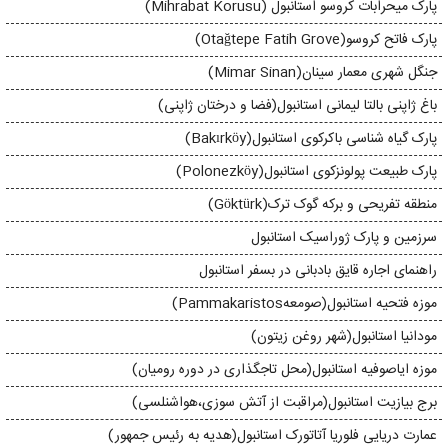
پارک میحرابات کروسو استانبول (Mihrabat Korusu)
پارک فاتح کروسو(Otağtepe Fatih Grove)
جنگل شهری معمار سینان(Mimar Sinan)
باغ ژاپنی بالتا لیمانی استانبول(فضا و درختان ژاپنی)
پارک گیاه شناسی باکرکوی استانبول(Bakırköy)
پارک طبیعت پولونزکوی استانبول(Polonezköy)
منطقه تفریحی و برکه گوک ترک(Göktürk)
سرزمین و پارک ژوراسیک استانبول
راهنمای اجاره قایق بادبانی در بسفر استانبول
موزه فتحیه استانبول(صومعهPammakaristos)
مودانیا استانبول(شهر روغن زیتون)
موزه ایاصوفیه استانبول(محل تاجگذاری در دوره رومیان)
برج بیازیت استانبول(مراقبت از آتش سوزی،هواشنلسی)
عمارت دریایی فلوریا آتاتورک استانبول(هدیه به رئيس جمهور)