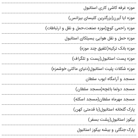
موزه غرفه کاشی کاری استانبول
موزه ایا آیرن(بزرگترین کلیسای بیزانس)
موزه راحمی کوچ(موزه صنعت،حمل و نقل و ارتباطات)
موزه حمل و نقل هوایی یسیلکای استانبول
موزه بانک ترکیه(تلفیق چند موزه)
موزه پست استانبول(پست و تلگراف)
موزه شكلات پلیت استانبول(دنیای ماکتی خوشمزه)
مسجد و آرامگاه ایوب سلطان
مسجد دولما باغچه(مسجد سلطان)
مسجد مهرماه سلطان(مسجد اسکله)
پارک گلخانه استانبول(با قدمتی کهن)
بیکوز استانبول(پشت بسفر)
پارک جنگلی و بیشه بیکوز استانبول