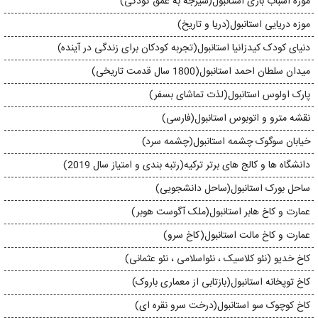
موزه اسباب بازی استانبول(شیرجه به عمق کودکی)
موزه دریایی استانبول(دریا و تاریخ)
دنیای کودک کیدزانیا استانبول(تجربه کودکان برای زندگی در آینده)
میدان سلطان احمد استانبول(1800 سال قدمت تاریخی)
پارک اولوس استانبول(لذت تماشای بسفر)
نقشه مترو و اتوبوس استانبول(فارسی)
خیابان سوگوک چشمه استانبول(چشمه سرد)
دانشگاه ها و کالج های برتر ترکیه(رتبه بندی و امتیاز سال 2019)
ساحل بورک استانبول(ساحل دانشجویی)
عمارت و کاخ هابر استانبول(ملک آگوست هوبر)
عمارت و کاخ مالت استانبول(کاخ سرو)
کاخ خدیو (نئو کلاسیک ، نئواسلامی ، نئو عثمانی)
کاخ توپخانه استانبول(بازتابی از معماری باروک)
کاخ کوچوک سو استانبول(درخت سرو نقره ای)