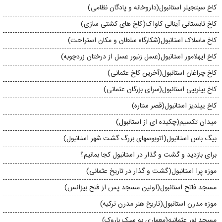
کاخ سپتجیلر استانبول(داروخانه و پادگان نظامی)
کاخ تابستانی آینالی کاواک(کاخ های کشتی سازی)
کاخ ماسلاک استانبول(شکارگاه سلطان و مکان استراحت)
کاخ ایهلامور استانبول(عسل زنبور عسل از درختان زردچوبه)
کاخ چراغان استانبول(آخرین کاخ عثمانی)
کاخ بیلربیی استانبول(سرای بزرگان عثمانی)
کاخ ییلدیز استانبول(قصر ستاره)
میدان تکسیم(چکیده ای از استانبول)
بیگ باس استانبول(اتوبوسهای بزرگ گشت شهر استانبول)
برای بازدید و گشت و گذار در استانبول کجا بمانیم؟
موزه پِرا استانبول(گشت و گذار در تاریخ عثمانی)
مسجد فاتح استانبول(اولین مسجد پس از فتح بیزانس)
موزه مدرن استانبول(تاریخ هنر مدرن ترکیه)
مسجد نور عثمانیه(معماری به سبک باروک)