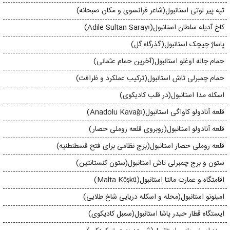
تپه پیر لوتی استانبول(شاعر فرانسوی و مکان صبحانه)
کاخ آدیله سلطان استانبول(Adile Sultan Sarayı)
پاساژ چیچک استانبول(گذرگاه گل)
حمام جاله اوغلو استانبول(آخرین حمام عثمانی)
حمام چمبرلی تاش استانبول(ترکیب عملکرد و ظرافت)
اسکله مدا استانبول(در قلب کادیکوی)
قلعه آنادولو کاواگی استانبول(Anadolu Kavağı)
قلعه آنادولو استانبول(روبروی قلعه روملی حصار)
قلعه روملی حصار استانبول(برج نظامی برای فتح قسطنطنیه)
ستون و برج چمبرلی تاش استانبول(ستون کنستانتین)
اقامتگاه و عمارت مالتا استانبول(Malta Köşkü)
امینونو استانبول(محله و اسکله دریایی شاخ طلایی)
ایستگاه قطار حیدر پاشا استانبول(سمبل كاديكوی)