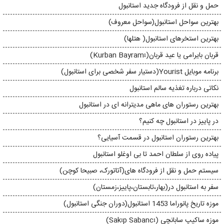
حمل و نقل از فرودگاه جدید استانبول
بهترین سواحل استانبول(سواحل معروف)
بهترین استخرهای استانبول( هتلها)
قربان بایرامی یا عید قربان(Kurban Bayramı)
برنامه موبایل Yourist(دستیار سفر شخصی برای استانبول)
نکاتی درباره تغذیه سالم استانبول
بهترین رستوران های ماهی مدیترانه ای در استانبول
در پاییز در استانبول چه کنیم؟
بهترین رستوران استانبول در قسمت آسیایی؟
پیاده روی از سلطان احمد تا بی اوغلو استانبول
سیستم حمل و نقل از فرودگاه های(آتاتورک، صبیحا کوچن)
سفر به استانبول در(بهار،تابستان،پاییز،زمستان)
موزه تاریخ پانوراما 1453 استانبول(دوران جنگی استانبول)
موزه ساکیپ سابانچی (Sakıp Sabancı)