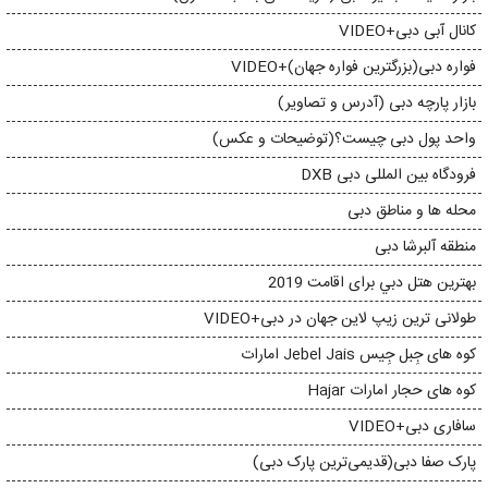
کانال آبی دبی+VIDEO
فواره دبی(بزرگترین فواره جهان)+VIDEO
بازار پارچه دبی (آدرس و تصاویر)
واحد پول دبی چیست؟(توضیحات و عکس)
فرودگاه بین المللی دبی DXB
محله ها و مناطق دبی
منطقه آلبرشا دبی
بهترين هتل دبي برای اقامت 2019
طولانی ترین زیپ لاین جهان در دبی+VIDEO
کوه های جِبل جِیس Jebel Jais امارات
کوه های حجار امارات Hajar
سافاری دبی+VIDEO
پارک صفا دبی(قدیمی‌ترین پارک دبی)