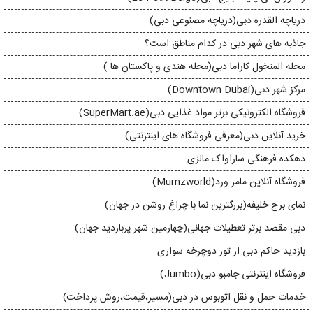
دریاچه القدره دبی(دریاچه مصنوعی دبی)
جاذبه های شهر دبی در کدام مناطق است؟
محله المنخول کاراما دبی(محله هندی و پاکستان ها )
مرکز شهر دبی(Downtown Dubai)
فروشگاه الکترونیکی برتر مواد غذایی دبی(SuperMart.ae)
خرید آنلاین دبی(معرفی فروشگاه های اینترنتی)
دهکده فرهنگی ساراواک مالزی
فروشگاه آنلاین مامز ورد(Mumzworld)
نمای برج خلیفه(بزرگترین نما با چراغ روشن در جهان)
دبی مقصد برتر تعطیلات جهانی(چهارمین شهر پربازدید جهان)
بازدید حاکم دبی از تور دوچرخه سواری
فروشگاه اینترنتی جامبو دبی(Jumbo)
خدمات حمل و نقل اتوبوس در دبی(مسیر،قیمت،روش پرداخت)