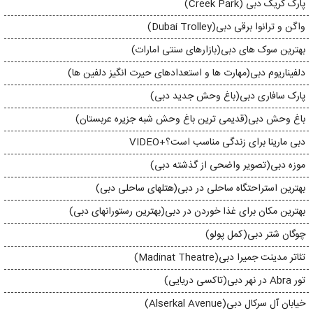
پارک کریک دبی (Creek Park)
واگن و ترانوا برقی دبی(Dubai Trolley)
بهترین سوک های دبی(بازارهای سنتی امارات)
دلفیناریوم دبی(مهارت ها و استعدادهای حیرت انگیز دلفین ها)
پارک سافاری دبی(باغ وحش جدید دبی)
باغ وحش دبی(قدیمی ترین باغ وحش شبه جزیره عربستان)
دبی مارینا برای زندگی مناسب است؟+VIDEO
موزه دبی(تصویر واضحی از گذشته دبی)
بهترین استراحتگاه ساحلی در دبی(هتلهای ساحلی دبی)
بهترین مکان برای غذا خوردن در دبی(بهترین رستورانهای دبی)
چوگان شتر دبی(کمل پولو)
تئاتر مدینت جمیرا دبی(Madinat Theatre)
تور Abra در نهر دبی(تاکسی دریایی)
خیابان آل سرکال دبی(Alserkal Avenue)