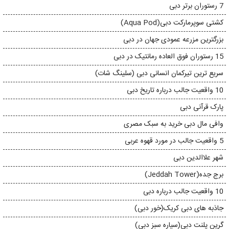
7 رستوران برتر دبی
کشتی سوپرمارکت دبی(Aqua Pod)
بزرگترین مزرعه عمودی جهان در دبی
15 رستوران فوق العاده رمانتیک در دبی
سریع ترین تیرکمان انسانی دبی (سلینگ شات)
10 واقعیت جالب درباره تاریخ دبی
پارک قرآنی دبی
وافی مال دبی خرید به سبک مصری
5 واقعیت جالب در مورد قهوه عربی
شهر علاالدین دبی
برج جده(Jeddah Tower)
10 واقعیت جالب درباره دبی
جاذبه های دبی کریک(خور دبی)
گرین پلنت دبی(سیاره سبز دبی)