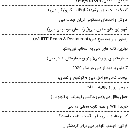
میدان یک دبی(Meydan One)
کتابخانه محمد بن رشید(کتابخانه الکترونیکی دبی)
فروش واحدهای مسکونی ارزان قیمت دبی
شهربازی های مدرن دبی(پارک های موضوعی دبی)
رستوران وایت بیچ دبی(WHITE Beach & Restaurant)
بهترین کافه های دبی به انتخاب توریستها
بیمارستانهای برتر دبی(بهترین بیمارستان ها در دبی)
7 دلیل بازدید از دبی در سال 2020
لیست کامل سواحل دبی + توضیح و تصاویر
بررسی پرواز A380 امارات
حمل ونقل دبی(مترو،تاکسی اینترنتی و اتوبوس)
خرید WIFI و سیم کارت محلی در دبی
کدام مناطق دبی برای اقامت مناسب است؟
قوانین اجتناب ناپذیر دبی برای گردشگران