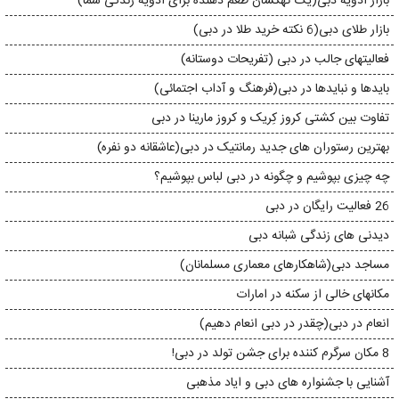
بازار ادویه دبی(یک کهکشان طعم دهنده برای ادویه زندگی شما)
بازار طلای دبی(6 نکته خرید طلا در دبی)
فعالیتهای جالب در دبی (تفریحات دوستانه)
بایدها و نبایدها در دبی(فرهنگ و آداب اجتمائی)
تفاوت بین کشتی کروز کِریک و کروز مارینا در دبی
بهترین رستوران های جدید رمانتیک در دبی(عاشقانه دو نفره)
چه چیزی بپوشیم و چگونه در دبی لباس بپوشیم؟
26 فعالیت رایگان در دبی
دیدنی های زندگی شبانه دبی
مساجد دبی(شاهکارهای معماری مسلمانان)
مکانهای خالی از سکنه در امارات
انعام در دبی(چقدر در دبی انعام دهیم)
8 مکان سرگرم کننده برای جشن تولد در دبی!
آشنایی با جشنواره های دبی و ایاد مذهبی