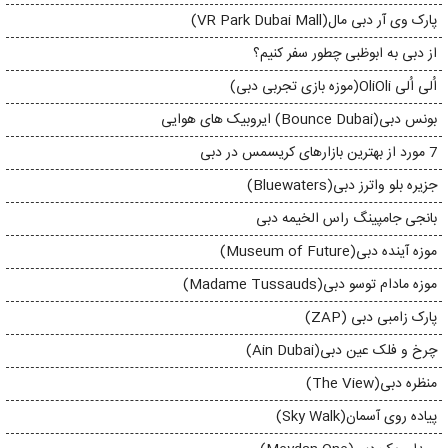
پارک وی آر دبی مال(VR Park Dubai Mall)
از دبی به ابوظبی چطور سفر کنیم؟
اُلی اُلی OliOli(موزه بازی تجربی دبی)
بونس دبی(Bounce Dubai) ایروبیک های هوایی
7 مورد از بهترین بازارهای کریسمس در دبی
جزیره بلو واترز دبی(Bluewaters)
بانجی جامپینگ راس الخیمه دبی
موزه آینده دبی(Museum of Future)
موزه مادام توسو دبی(Madame Tussauds)
پارک زامبی دبی (ZAP)
چرخ و فلک عین دبی(Ain Dubai)
منظره دبی(The View)
پیاده روی آسمان(Sky Walk)