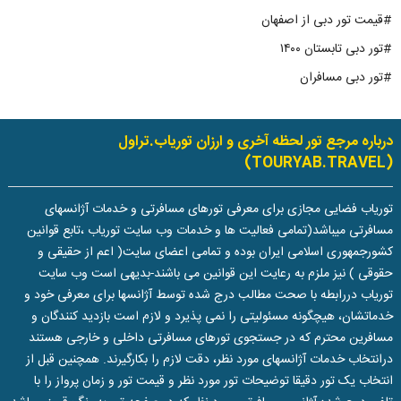
#قیمت تور دبی از اصفهان
#تور دبی تابستان ۱۴۰۰
#تور دبی مسافران
درباره مرجع تور لحظه آخری و ارزان توریاب.تراول
(TOURYAB.TRAVEL)
توریاب فضایی مجازی برای معرفی تورهای مسافرتی و خدمات آژانسهای
مسافرتی میباشد(تمامی فعالیت ها و خدمات وب سایت توریاب ،تابع قوانین
کشورجمهوری اسلامی ایران بوده و تمامی اعضای سایت( اعم از حقیقی و
حقوقی ) نیز ملزم به رعایت این قوانین می باشند-بدیهی است وب سایت
توریاب دررابطه با صحت مطالب درج شده توسط آژانسها برای معرفی خود و
خدماتشان، هیچگونه مسئولیتی را نمی پذیرد و لازم است بازدید کنندگان و
مسافرین محترم که در جستجوی تورهای مسافرتی داخلی و خارجی هستند
درانتخاب خدمات آژانسهای مورد نظر، دقت لازم را بکارگیرند. همچنین قبل از
انتخاب یک تور دقیقا توضیحات تور مورد نظر و قیمت تور و زمان پرواز را با