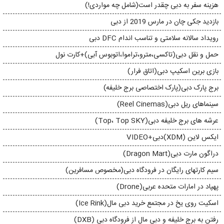
هزینه سفر به دبی چقدر است(شامل چه مواردی!)
بازدید جکی چان در مارس 2019 از دبی
رویداد سالانه سلامتی و تناسب اندام DFC دبی
حمل و نقل دبی(تاکسی،مترو،تراموا،اتوبوس آبی)+کارت نول
بازی برین اسکیپ دبی(اتاق فرار)
برج پارک دبی(پارک اختصاصی برج خلیفه)
سینماهای ریل دبی(Reel Cinemas)
عرشه های برج خلیفه دبی(Top، Top SKY)
ایکس لاین (XDM)دبی+VIDEO
دراگون مارت دبی(Dragon Mart)
سیم کارتهای رایگان در فرودگاه دبی(مخصوص مسافرین)
پهپاد در امارات متحده عربی(Drone)
اسکیت روی یخ در مجتمع خرید دبی مال(Ice Rink)
رفتن به برج خلیفه و دبی مال از فرودگاه دبی (DXB)