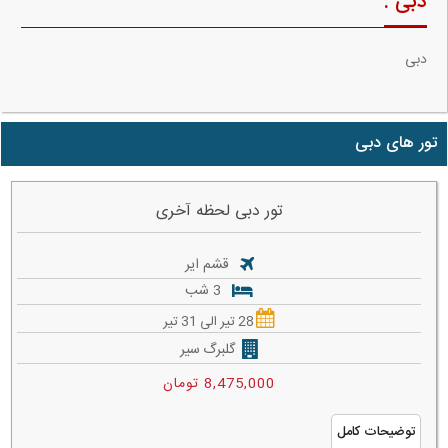
دبی :
دبی
تور های دبی
تور دبی لحظه آخری
قشم ایر
3 شب
28 تیر الی 31 تیر
گلبرگ سیر
8,475,000 تومان
توضیحات کامل