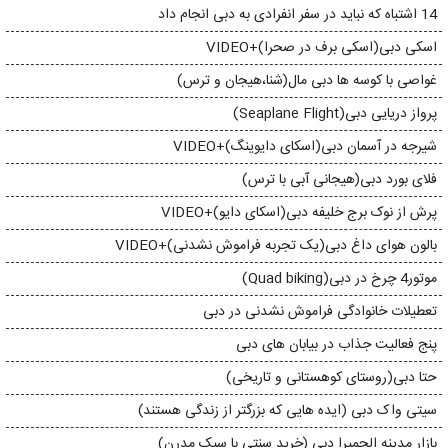
14 اشتباه که نباید در سفر انفرادی به دبی انجام داد
اسکی دبی(اسکی برف در صحرا)+VIDEO
غواصی با کوسه ها دبی مال(شنا،هیجان و ترس)
پرواز دریایی دبی(Seaplane Flight)
شیرجه در آسمان دبی(اسکای دایوینگ)+VIDEO
فلای بورد دبی(هیجانی آبی با ترس)
پرش از نوک برج خلیفه دبی(اسکای دایو)+VIDEO
بالون هوای داغ دبی(یک تجربه فراموش نشدنی)+VIDEO
موتور4 چرخ در دبی(Quad biking)
تعطیلات خانوادگی فراموش نشدنی در دبی
پنج فعالیت جذاب در بیابان های دبی
حتا دبی(روستای کوهستانی و تاریخی)
سیتی واک دبی (ایده هایی که بزرگتر از زندگی هستند)
بازار مدینه الجمیرا دبی (خرید سنتی با سبک مدرن)