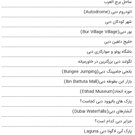
ساحل برج العرب
اتودروم دبی (Autodrome)
شهر کودکان دبی
بور دبی(Bur Village Village)
خلیج دلفین دبی
باشگاه پولو و سوارکاری دبی
لگولند دبی بزرگترین در خاورمیانه
بانجی جامپینگ دبی(Bungee Jumping)
بازار ابن بطوطه دبی(Ibn Battuta Mall)
موزه اتحاد(Etihad Museum)
پارک های بالیوود دبی کجاست؟
آبشارهای دبی(Dubai Waterfalls)
جزایر دبی کدام است؟
پارک آبی لاگونا دبی Laguna