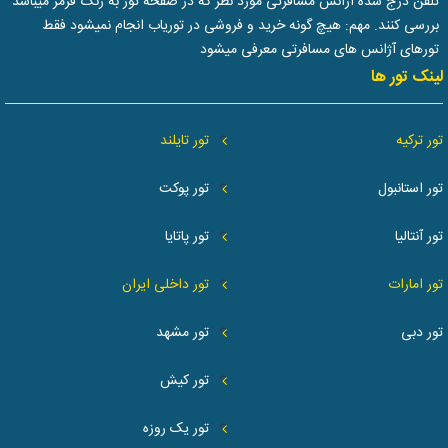
تلفن درج شده آژانس مسافرتی مورد نظر که در صفحه تور به رنگ قرمز میباشد
بررسی کنند. مهم: هیچ گونه خرید و فروشی در توریاب انجام نمیشود فقط
تورهای آژانس های مسافرتی معرفی میشود
لینک تور ها
تور ترکیه
تور تایلند
تور استانبول
تور پوکت
تور آنتالیا
تور پاتایا
تور امارات
تور داخلی ایران
تور دبی
تور مشهد
تور کیش
تور یک روزه