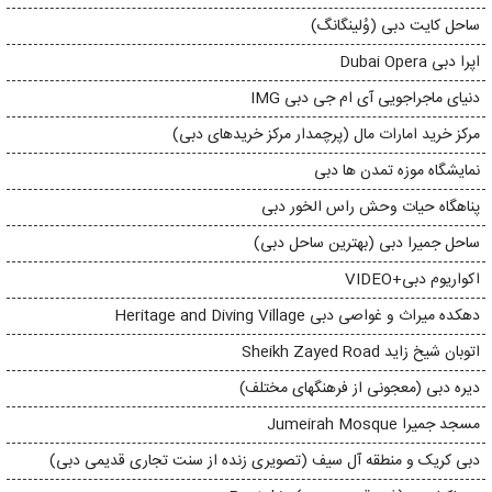
ساحل کایت دبی (وُلینگانگ)
اپرا دبی Dubai Opera
دنیای ماجراجویی آی ام جی دبی IMG
مرکز خرید امارات مال (پرچمدار مرکز خریدهای دبی)
نمایشگاه موزه تمدن ها دبی
پناهگاه حیات وحش راس الخور دبی
ساحل جمیرا دبی (بهترین ساحل دبی)
اکواریوم دبی+VIDEO
دهکده میراث و غواصی دبی Heritage and Diving Village
اتوبان شیخ زاید Sheikh Zayed Road
دیره دبی (معجونی از فرهنگهای مختلف)
مسجد جمیرا Jumeirah Mosque
دبی کریک و منطقه آل سیف (تصویری زنده از سنت تجاری قدیمی دبی)