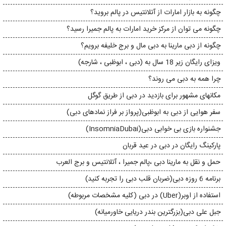
چگونه به بازار امارات از آتلانتیس در پالم بروید؟
چگونه می توان از مرکز خرید امارات به پالم جمیرا رسید؟
چگونه از دبی مارینا به دبی مال و برج خلیفه برویم؟
ویزای رایگان زیر 18 سال به (دبی ، ابوظبی ، شارجه)
​​چرا همه به دبی می روند؟
مکانهای مشهور برای بازدید در دبی از طریق گوگل
سفر هوایی از دبی به ابوظبی(پرواز بر فراز نمادهای دبی)
جشنواره بازی بی خوابی دبی(InsomniaDubai)
پارکینگ رایگان در دبی در عید قربان
حمل و نقل به مارینا دبی ،پالم جمیرا ، آتلانتیس و برج العرب
برنامه 6 روزه دبی(ضربان قلب دبی را تجربه کنید)
استفاده از اوبر(Uber) در دبی (کلیه مشخصات مربوطه)
جبل علی دبی(بزرگترین بندر دریایی خاورمیانه)