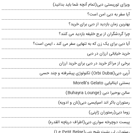
ویزای توریستی دبی(تمام آنچه شما باید بدانید)
آیا سفر به دبی امن است؟
بهترین زمان بازدید از دبی برای خرید؟
چرا گردشگران از برج خلیفه بازدید می کنند؟
آیا دبی برای یک زن که به تنهایی سفر می کند ، ایمن است؟
خرید خیابانی ارزان در دبی
برخی از مراکز خرید در دبی برای خرید ارزان
اُربی دبی(Orbi Dubai) تکنولوژی پیشرفته و چند حسی
بستنی ایتالیایی Morelli’s Gelato
سالن بوحیرا دبی (Buhayra Lounge)
رستوران باکر اند اسپایسی دبی(نان و ادویه)
زوما دبی(رستوران ژاپنی)
پیست دوچرخه سواری دبی(اطراف دریاچه القدره)
رستوران لی پتیت بلیج دبی(Le Petit Belge)