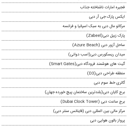
فجیره امارات ناشناخته جذاب
ایکس پارک جی آر دبی
مرکاتو مال دبی به سبک اسپانیا و فرانسه
پارک زبیل دبی(Zabeel)
ساحل آزور دبی (Azure Beach)
میدان ریسکورس دبی(اسب دوانی)
گیت های هوشمند فرودگاه دبی(Smart Gates)
منطقه طراحی دبی(D3)
گالری خط سوم دبی
برج کایان دبی(بلندترین ساختمان پیچ خورده جهان)
برج ساعت دبی (Dubai Clock Tower)
مرکز مالی بین المللی دبی (فاینانس سنتر دبی)
پرواز بالون هوایی دبی