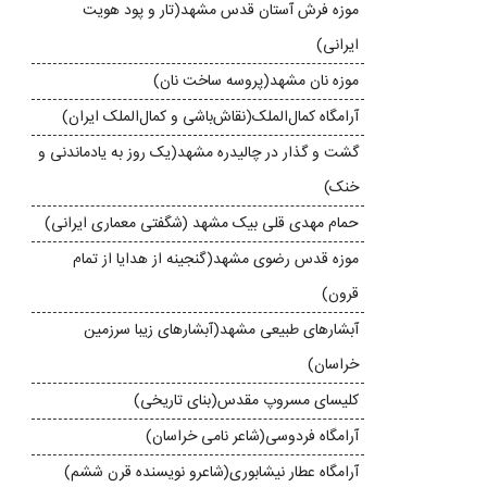
موزه‌ فرش آستان قدس مشهد(تار و پود هویت
ایرانی)
موزه نان مشهد(پروسه ساخت نان)
آرامگاه کمال‌الملک(نقاش‌باشی و کمال‌الملک ایران)
گشت و گذار در چالیدره‌ مشهد(یک روز به یادماندنی و
خنک)
حمام مهدی قلی بیک مشهد (شگفتی معماری ایرانی)
موزه قدس رضوی مشهد(گنجینه از هدایا از تمام
قرون)
آبشارهای طبیعی مشهد(آبشارهای زیبا سرزمین
خراسان)
کلیسا‌ی مسروپ مقدس(بنای تاریخی)
آرامگاه فردوسی(شاعر نامی خراسان)
آرامگاه عطار نیشابوری(شاعرو نویسنده قرن ششم)