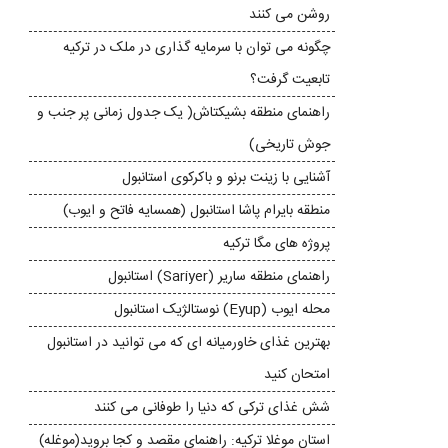
روشن می کنند
چگونه می توان با سرمایه گذاری در ملک در ترکیه
تابعیت گرفت؟
راهنمای منطقه بشیکتاش( یک جدول زمانی پر جنب و
جوش تاریخی)
آشنایی با زینت برنو و باکرکوی استانبول
منطقه بایرام پاشا استانبول (همسایه فاتح و ایوب)
پروژه های مگا ترکیه
راهنمای منطقه ساریر (Sariyer) استانبول
محله ایوب (Eyup) نوستالژیک استانبول
بهترین غذای خاورمیانه ای که می توانید در استانبول
امتحان کنید
شش غذای ترکی که دنیا را طوفانی می کنند
استان موغلا ترکیه: راهنمای مقصد و کجا بروید(موغله)