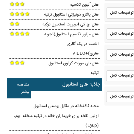
هتل آلیون تکسیم
توضیحات کامل
هتل پالازو دونيزتي استانبول ترکیه
هتل اچ کی ایرپورت استانبول ترکیه
توضیحات کامل
هتل مرکور تکسیم استانبول(تجربه
اقامت در یک گالری
هنری)+VIDEO
توضیحات کامل
هتل بای مورات کراون استانبول
ترکیه
توضیحات کامل
جاذبه های استانبول
مشاهده
بیشتر
توضیحات کامل
محله کاغذخانه در مقابل بومنتی استانبول
اولین نقطه برای خریداران خانه در ترکیه منطقه ایوب
(Eyup)