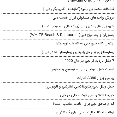
میدان یک دبی(Meydan One)
کتابخانه محمد بن رشید(کتابخانه الکترونیکی دبی)
فروش واحدهای مسکونی ارزان قیمت دبی
شهربازی های مدرن دبی(پارک های موضوعی دبی)
رستوران وایت بیچ دبی(WHITE Beach & Restaurant)
بهترین کافه های دبی به انتخاب توریستها
بیمارستانهای برتر دبی(بهترین بیمارستان ها در دبی)
7 دلیل بازدید از دبی در سال 2020
لیست کامل سواحل دبی + توضیح و تصاویر
بررسی پرواز A380 امارات
حمل ونقل دبی(مترو،تاکسی اینترنتی و اتوبوس)
خرید WIFI و سیم کارت محلی در دبی
کدام مناطق دبی برای اقامت مناسب است؟
قوانین اجتناب ناپذیر دبی برای گردشگران