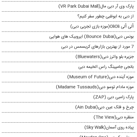
پارک وی آر دبی مال(VR Park Dubai Mall)
از دبی به ابوظبی چطور سفر کنیم؟
اُلی اُلی OliOli(موزه بازی تجربی دبی)
بونس دبی(Bounce Dubai) ایروبیک های هوایی
7 مورد از بهترین بازارهای کریسمس در دبی
جزیره بلو واترز دبی(Bluewaters)
بانجی جامپینگ راس الخیمه دبی
موزه آینده دبی(Museum of Future)
موزه مادام توسو دبی(Madame Tussauds)
پارک زامبی دبی (ZAP)
چرخ و فلک عین دبی(Ain Dubai)
منظره دبی(The View)
پیاده روی آسمان(Sky Walk)