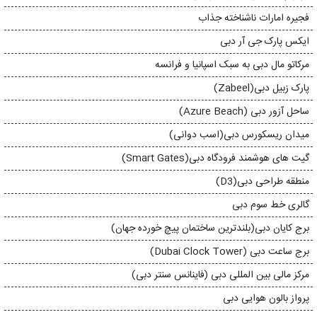
فجیره امارات ناشناخته جذاب
ایکس پارک جی آر دبی
مرکاتو مال دبی به سبک اسپانیا و فرانسه
پارک زبیل دبی(Zabeel)
ساحل آزور دبی (Azure Beach)
میدان ریسکورس دبی(اسب دوانی)
گیت های هوشمند فرودگاه دبی(Smart Gates)
منطقه طراحی دبی(D3)
گالری خط سوم دبی
برج کایان دبی(بلندترین ساختمان پیچ خورده جهان)
برج ساعت دبی (Dubai Clock Tower)
مرکز مالی بین المللی دبی (فاینانس سنتر دبی)
پرواز بالون هوایی دبی