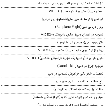
14 اشتباه که نباید در سفر انفرادی به دبی انجام داد
اسکی دبی(اسکی برف در صحرا)+VIDEO
غواصی با کوسه ها دبی مال(شنا،هیجان و ترس)
پرواز دریایی دبی(Seaplane Flight)
شیرجه در آسمان دبی(اسکای دایوینگ)+VIDEO
فلای بورد دبی(هیجانی آبی با ترس)
پرش از نوک برج خلیفه دبی(اسکای دایو)+VIDEO
بالون هوای داغ دبی(یک تجربه فراموش نشدنی)+VIDEO
موتور4 چرخ در دبی(Quad biking)
تعطیلات خانوادگی فراموش نشدنی در دبی
پنج فعالیت جذاب در بیابان های دبی
حتا دبی(روستای کوهستانی و تاریخی)
سیتی واک دبی (ایده هایی که بزرگتر از زندگی هستند)
بازار مدینه الجمیرا دبی (خرید سنتی با سبک مدرن)