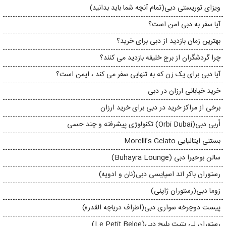
ویزای توریستی دبی(تمام آنچه شما باید بدانید)
آیا سفر به دبی امن است؟
بهترین زمان بازدید از دبی برای خرید؟
چرا گردشگران از برج خلیفه بازدید می کنند؟
آیا دبی برای یک زن که به تنهایی سفر می کند ، ایمن است؟
خرید خیابانی ارزان در دبی
برخی از مراکز خرید در دبی برای خرید ارزان
اُربی دبی(Orbi Dubai) تکنولوژی پیشرفته و چند حسی
بستنی ایتالیایی Morelli’s Gelato
سالن بوحیرا دبی (Buhayra Lounge)
رستوران باکر اند اسپایسی دبی(نان و ادویه)
زوما دبی(رستوران ژاپنی)
پیست دوچرخه سواری دبی(اطراف دریاچه القدره)
رستوران لی پتیت بلیج دبی(Le Petit Belge)