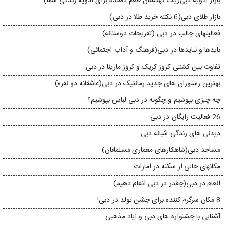
بازار ادویه دبی(یک کهکشان طعم دهنده برای ادویه زندگی شما)
بازار طلای دبی(6 نکته خرید طلا در دبی)
فعالیتهای جالب در دبی (تفریحات دوستانه)
بایدها و نبایدها در دبی(فرهنگ و آداب اجتمائی)
تفاوت بین کشتی کروز کِریک و کروز مارینا در دبی
بهترین رستوران های جدید رمانتیک در دبی(عاشقانه دو نفره)
چه چیزی بپوشیم و چگونه در دبی لباس بپوشیم؟
26 فعالیت رایگان در دبی
دیدنی های زندگی شبانه دبی
مساجد دبی(شاهکارهای معماری مسلمانان)
مکانهای خالی از سکنه در امارات
انعام در دبی(چقدر در دبی انعام دهیم)
8 مکان سرگرم کننده برای جشن تولد در دبی!
آشنایی با جشنواره های دبی و ایاد مذهبی