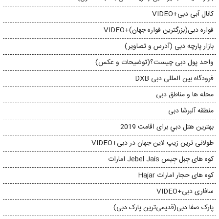
کانال آبی دبی+VIDEO
فواره دبی(بزرگترین فواره جهان)+VIDEO
بازار پارچه دبی (آدرس و تصاویر)
واحد پول دبی چیست؟(توضیحات و عکس)
فرودگاه بین المللی دبی DXB
محله ها و مناطق دبی
منطقه آلبرشا دبی
بهترين هتل دبي برای اقامت 2019
طولانی ترین زیپ لاین جهان در دبی+VIDEO
کوه های جِبل جِیس Jebel Jais امارات
کوه های حجار امارات Hajar
سافاری دبی+VIDEO
پارک صفا دبی(قدیمی‌ترین پارک دبی)