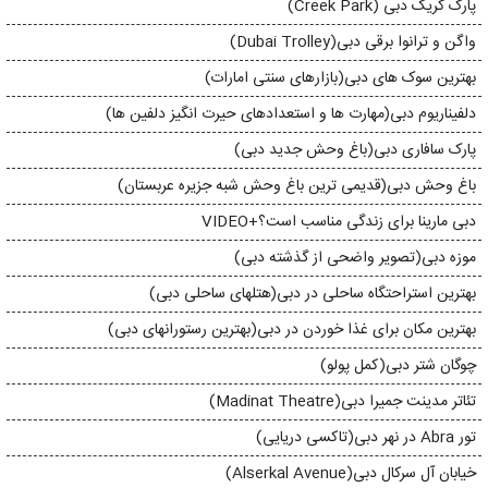
پارک کریک دبی (Creek Park)
واگن و ترانوا برقی دبی(Dubai Trolley)
بهترین سوک های دبی(بازارهای سنتی امارات)
دلفیناریوم دبی(مهارت ها و استعدادهای حیرت انگیز دلفین ها)
پارک سافاری دبی(باغ وحش جدید دبی)
باغ وحش دبی(قدیمی ترین باغ وحش شبه جزیره عربستان)
دبی مارینا برای زندگی مناسب است؟+VIDEO
موزه دبی(تصویر واضحی از گذشته دبی)
بهترین استراحتگاه ساحلی در دبی(هتلهای ساحلی دبی)
بهترین مکان برای غذا خوردن در دبی(بهترین رستورانهای دبی)
چوگان شتر دبی(کمل پولو)
تئاتر مدینت جمیرا دبی(Madinat Theatre)
تور Abra در نهر دبی(تاکسی دریایی)
خیابان آل سرکال دبی(Alserkal Avenue)