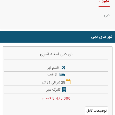
دبی :
دبی
تور های دبی
تور دبی لحظه آخری
قشم ایر
3 شب
28 تیر الی 31 تیر
گلبرگ سیر
8,475,000 تومان
توضیحات کامل