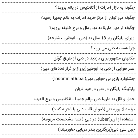
چگونه به بازار امارات از آتلانتیس در پالم بروید؟
چگونه می توان از مرکز خرید امارات به پالم جمیرا رسید؟
چگونه از دبی مارینا به دبی مال و برج خلیفه برویم؟
ویزای رایگان زیر 18 سال به (دبی ، ابوظبی ، شارجه)
​​چرا همه به دبی می روند؟
مکانهای مشهور برای بازدید در دبی از طریق گوگل
سفر هوایی از دبی به ابوظبی(پرواز بر فراز نمادهای دبی)
جشنواره بازی بی خوابی دبی(InsomniaDubai)
پارکینگ رایگان در دبی در عید قربان
حمل و نقل به مارینا دبی ،پالم جمیرا ، آتلانتیس و برج العرب
برنامه 6 روزه دبی(ضربان قلب دبی را تجربه کنید)
استفاده از اوبر(Uber) در دبی (کلیه مشخصات مربوطه)
جبل علی دبی(بزرگترین بندر دریایی خاورمیانه)