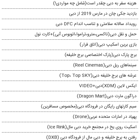
هزینه سفر به دبی چقدر است(شامل چه مواردی!)
بازدید جکی چان در مارس 2019 از دبی
رویداد سالانه سلامتی و تناسب اندام DFC دبی
حمل و نقل دبی(تاکسی،مترو،تراموا،اتوبوس آبی)+کارت نول
بازی برین اسکیپ دبی(اتاق فرار)
برج پارک دبی(پارک اختصاصی برج خلیفه)
سینماهای ریل دبی(Reel Cinemas)
عرشه های برج خلیفه دبی(Top، Top SKY)
ایکس لاین (XDM)دبی+VIDEO
دراگون مارت دبی(Dragon Mart)
سیم کارتهای رایگان در فرودگاه دبی(مخصوص مسافرین)
پهپاد در امارات متحده عربی(Drone)
اسکیت روی یخ در مجتمع خرید دبی مال(Ice Rink)
رفتن به برج خلیفه و دبی مال از فرودگاه دبی (DXB)