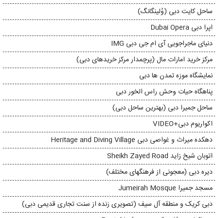
ساحل کایت دبی (وُلینگانگ)
اپرا دبی Dubai Opera
دنیای ماجراجویی آی ام جی دبی IMG
مرکز خرید امارات مال (پرچمدار مرکز خریدهای دبی)
نمایشگاه موزه تمدن ها دبی
پناهگاه حیات وحش راس الخور دبی
ساحل جمیرا دبی (بهترین ساحل دبی)
اکواریوم دبی+VIDEO
دهکده میراث و غواصی دبی Heritage and Diving Village
اتوبان شیخ زاید Sheikh Zayed Road
دیره دبی (معجونی از فرهنگهای مختلف)
مسجد جمیرا Jumeirah Mosque
دبی کریک و منطقه آل سیف (تصویری زنده از سنت تجاری قدیمی دبی)