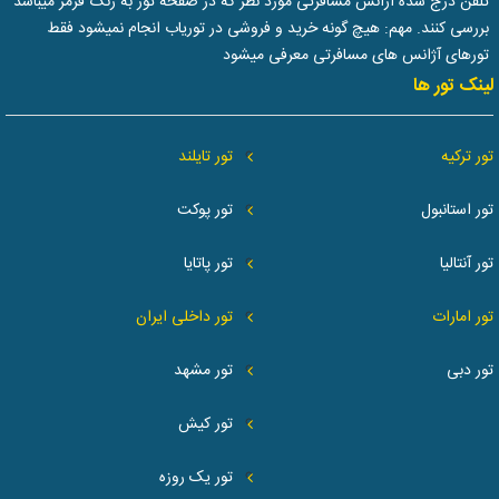
تلفن درج شده آژانس مسافرتی مورد نظر که در صفحه تور به رنگ قرمز میباشد
بررسی کنند. مهم: هیچ گونه خرید و فروشی در توریاب انجام نمیشود فقط
تورهای آژانس های مسافرتی معرفی میشود
لینک تور ها
تور ترکیه
تور تایلند
تور استانبول
تور پوکت
تور آنتالیا
تور پاتایا
تور امارات
تور داخلی ایران
تور دبی
تور مشهد
تور کیش
تور یک روزه