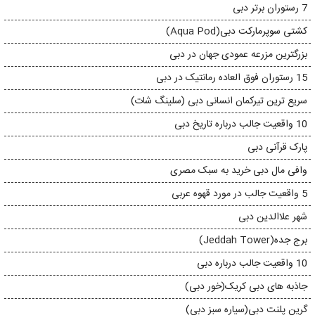
7 رستوران برتر دبی
کشتی سوپرمارکت دبی(Aqua Pod)
بزرگترین مزرعه عمودی جهان در دبی
15 رستوران فوق العاده رمانتیک در دبی
سریع ترین تیرکمان انسانی دبی (سلینگ شات)
10 واقعیت جالب درباره تاریخ دبی
پارک قرآنی دبی
وافی مال دبی خرید به سبک مصری
5 واقعیت جالب در مورد قهوه عربی
شهر علاالدین دبی
برج جده(Jeddah Tower)
10 واقعیت جالب درباره دبی
جاذبه های دبی کریک(خور دبی)
گرین پلنت دبی(سیاره سبز دبی)