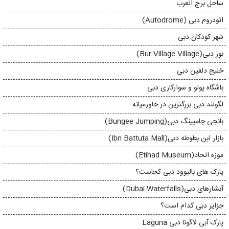
ساحل برج العرب
اتودروم دبی (Autodrome)
شهر کودکان دبی
بور دبی(Bur Village Village)
خلیج دلفین دبی
باشگاه پولو و سوارکاری دبی
لگولند دبی بزرگترین در خاورمیانه
بانجی جامپینگ دبی(Bungee Jumping)
بازار ابن بطوطه دبی(Ibn Battuta Mall)
موزه اتحاد(Etihad Museum)
پارک های بالیوود دبی کجاست؟
آبشارهای دبی(Dubai Waterfalls)
جزایر دبی کدام است؟
پارک آبی لاگونا دبی Laguna