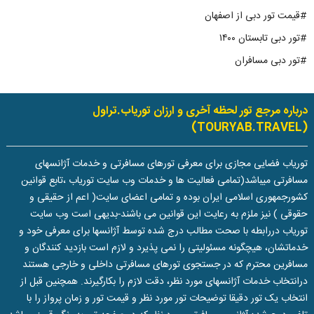
#قیمت تور دبی از اصفهان
#تور دبی تابستان ۱۴۰۰
#تور دبی مسافران
درباره مرجع تور لحظه آخری و ارزان توریاب.تراول
(TOURYAB.TRAVEL)
توریاب فضایی مجازی برای معرفی تورهای مسافرتی و خدمات آژانسهای
مسافرتی میباشد(تمامی فعالیت ها و خدمات وب سایت توریاب ،تابع قوانین
کشورجمهوری اسلامی ایران بوده و تمامی اعضای سایت( اعم از حقیقی و
حقوقی ) نیز ملزم به رعایت این قوانین می باشند-بدیهی است وب سایت
توریاب دررابطه با صحت مطالب درج شده توسط آژانسها برای معرفی خود و
خدماتشان، هیچگونه مسئولیتی را نمی پذیرد و لازم است بازدید کنندگان و
مسافرین محترم که در جستجوی تورهای مسافرتی داخلی و خارجی هستند
درانتخاب خدمات آژانسهای مورد نظر، دقت لازم را بکارگیرند. همچنین قبل از
انتخاب یک تور دقیقا توضیحات تور مورد نظر و قیمت تور و زمان پرواز را با