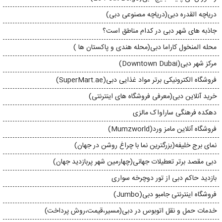
دریاچه القدره دبی(دریاچه مصنوعی دبی)
جاذبه های شهر دبی در کدام مناطق است؟
محله المنخول کاراما دبی(محله هندی و پاکستان ها )
مرکز شهر دبی(Downtown Dubai)
فروشگاه الکترونیکی برتر مواد غذایی دبی(SuperMart.ae)
خرید آنلاین دبی(معرفی فروشگاه های اینترنتی)
دهکده فرهنگی ساراواک مالزی
فروشگاه آنلاین مامز ورد(Mumzworld)
نمای برج خلیفه(بزرگترین نما با چراغ روشن در جهان)
دبی مقصد برتر تعطیلات جهانی(چهارمین شهر پربازدید جهان)
بازدید حاکم دبی از تور دوچرخه سواری
فروشگاه اینترنتی جامبو دبی(Jumbo)
خدمات حمل و نقل اتوبوس در دبی(مسیر،قیمت،روش پرداخت)