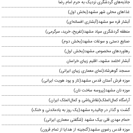
جاذبه‌های گردشگری نزدیک به حرم امام رضا
غذاهای محلی شهر مشهد(بخش اول)
آبشار قره‌ سو مشهد(آبشاری افسانه‌ای)
منطقه گردشگری سپاد مشهد(تفریح، خرید، سرگرمی)
صنایع دستی و سوغات مشهد(بخش دوم)
رهاورد‌های مخصوص مشهد(بخش اول)
آبشار اخلمد مشهد، اقلیم زیبا‌ی خراسان
مسجد گوهرشاد(نمای معماری زیبای ایرانی)
موزه‌ فرش آستان قدس مشهد(تار و پود هویت ایرانی)
موزه نان مشهد(پروسه ساخت نان)
آرامگاه کمال‌الملک(نقاش‌باشی و کمال‌الملک ایران)
گشت و گذار در چالیدره‌ مشهد(یک روز به یادماندنی و خنک)
حمام مهدی قلی بیک مشهد (شگفتی معماری ایرانی)
موزه قدس رضوی مشهد(گنجینه از هدایا از تمام قرون)