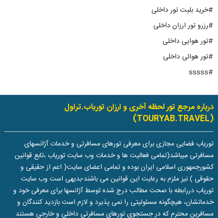
#خرید بلیت تور داخلی
#رزرو تور ارزان داخلی
#تور هوایی داخلی
#تور هوائی داخلی
#sssss
درباره مرجع تور لحظه آخری و ارزان توریاب.تراول
(TOURYAB.TRAVEL)
توریاب فضایی مجازی برای معرفی تورهای مسافرتی و خدمات آژانسهای
مسافرتی میباشد(تمامی فعالیت ها و خدمات وب سایت توریاب ،تابع قوانین
کشورجمهوری اسلامی ایران بوده و تمامی اعضای سایت( اعم از حقیقی و
حقوقی ) نیز ملزم به رعایت این قوانین می باشند-بدیهی است وب سایت
توریاب دررابطه با صحت مطالب درج شده توسط آژانسها برای معرفی خود و
خدماتشان، هیچگونه مسئولیتی را نمی پذیرد و لازم است بازدید کنندگان و
مسافرین محترم که در جستجوی تورهای مسافرتی داخلی و خارجی هستند