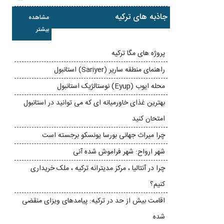
جاذبه های ترکیه
مشاهده
بیشتر
پروژه های مگا ترکیه
راهنمای منطقه ساریر (Sariyer) استانبول
محله ایوب (Eyup) نوستالژیک استانبول
بهترین غذای خاورمیانه ای که می توانید در استانبول
امتحان کنید
چرا میراث جهانی بورسا یونسکو برجسته است
شهر ارواح: شهر فراموش شده آنی
چرا در آنتالیا ، مرکز مدیترانه ترکیه ، ملک خریداری
کنیم؟
اقامت بیش از حد در ترکیه: پیامدهای ویزای منقضی
شده