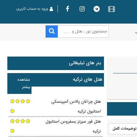
ورود به حساب کاربری
بنر های تبلیغاتی
هتل های ترکیه
مشاهده
بیشتر
هتل چراغان پالاس کمپینسکی
استانبول ترکیه
هتل فور سیزنز بسفروس استانبول
توضیحات کامل
ترکیه