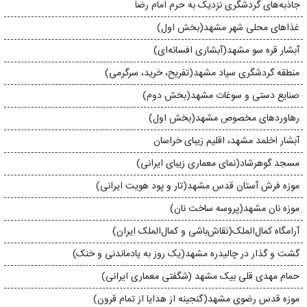
جاذبه‌های گردشگری نزدیک به حرم امام رضا
غذاهای محلی شهر مشهد(بخش اول)
آبشار قره‌ سو مشهد(آبشاری افسانه‌ای)
منطقه گردشگری سپاد مشهد(تفریح، خرید، سرگرمی)
صنایع دستی و سوغات مشهد(بخش دوم)
رهاورد‌های مخصوص مشهد(بخش اول)
آبشار اخلمد مشهد، اقلیم زیبا‌ی خراسان
مسجد گوهرشاد(نمای معماری زیبای ایرانی)
موزه‌ فرش آستان قدس مشهد(تار و پود هویت ایرانی)
موزه نان مشهد(پروسه ساخت نان)
آرامگاه کمال‌الملک(نقاش‌باشی و کمال‌الملک ایران)
گشت و گذار در چالیدره‌ مشهد(یک روز به یادماندنی و خنک)
حمام مهدی قلی بیک مشهد (شگفتی معماری ایرانی)
موزه قدس رضوی مشهد(گنجینه از هدایا از تمام قرون)