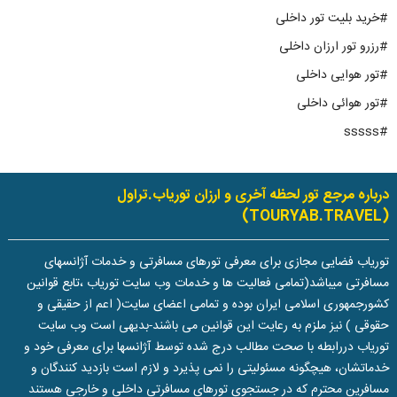
#خرید بلیت تور داخلی
#رزرو تور ارزان داخلی
#تور هوایی داخلی
#تور هوائی داخلی
#sssss
درباره مرجع تور لحظه آخری و ارزان توریاب.تراول
(TOURYAB.TRAVEL)
توریاب فضایی مجازی برای معرفی تورهای مسافرتی و خدمات آژانسهای
مسافرتی میباشد(تمامی فعالیت ها و خدمات وب سایت توریاب ،تابع قوانین
کشورجمهوری اسلامی ایران بوده و تمامی اعضای سایت( اعم از حقیقی و
حقوقی ) نیز ملزم به رعایت این قوانین می باشند-بدیهی است وب سایت
توریاب دررابطه با صحت مطالب درج شده توسط آژانسها برای معرفی خود و
خدماتشان، هیچگونه مسئولیتی را نمی پذیرد و لازم است بازدید کنندگان و
مسافرین محترم که در جستجوی تورهای مسافرتی داخلی و خارجی هستند