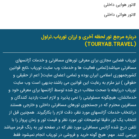
#تور هوایی داخلی
#تور هوائی داخلی
درباره مرجع تور لحظه آخری و ارزان توریاب.تراول
(TOURYAB.TRAVEL)
توریاب فضایی مجازی برای معرفی تورهای مسافرتی و خدمات آژانسهای
مسافرتی میباشد(تمامی فعالیت ها و خدمات وب سایت توریاب ،تابع قوانین
کشورجمهوری اسلامی ایران بوده و تمامی اعضای سایت( اعم از حقیقی و
حقوقی ) نیز ملزم به رعایت این قوانین می باشند-بدیهی است وب سایت
توریاب دررابطه با صحت مطالب درج شده توسط آژانسها برای معرفی خود و
خدماتشان، هیچگونه مسئولیتی را نمی پذیرد و لازم است بازدید کنندگان و
مسافرین محترم که در جستجوی تورهای مسافرتی داخلی و خارجی هستند
درانتخاب خدمات آژانسهای مورد نظر، دقت لازم را بکارگیرند. همچنین قبل از
انتخاب یک تور دقیقا توضیحات تور مورد نظر و قیمت تور و زمان پرواز را با
تلفن درج شده آژانس مسافرتی مورد نظر که در صفحه تور به رنگ قرمز میباشد
بررسی کنند. مهم: هیچ گونه خرید و فروشی در توریاب انجام نمیشود فقط