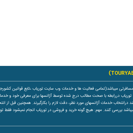
سافرتی میباشد(تمامی فعالیت ها و خدمات وب سایت توریاب ،تابع قوانین کشورجم
توریاب دررابطه با صحت مطالب درج شده توسط آژانسها برای معرفی خود و خدماتشا
تخاب خدمات آژانسهای مورد نظر، دقت لازم را بکارگیرند. همچنین قبل از انتخاب 
یباشد بررسی کنند. مهم: هیچ گونه خرید و فروشی در توریاب انجام نمیشود فقط 