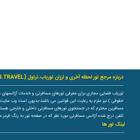
درباره مرجع تور لحظه آخری و ارزان توریاب.تراول (TOURYAB.TRAVEL)
توریاب فضایی مجازی برای معرفی تورهای مسافرتی و خدمات آژانسهای م
حقوقی ) نیز ملزم به رعایت این قوانین می باشند-بدیهی است وب سایت 
مسافرین محترم که در جستجوی تورهای مسافرتی داخلی و خارجی هستند دران
تلفن درج شده آژانس مسافرتی مورد نظر که در صفحه تور به رنگ قرمز م
لینک تور ها