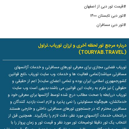
#قیمت تور دبی از اصفهان
#تور دبی تابستان ۱۴۰۰
#تور دبی مسافران
درباره مرجع تور لحظه آخری و ارزان توریاب.تراول
(TOURYAB.TRAVEL)
توریاب فضایی مجازی برای معرفی تورهای مسافرتی و خدمات آژانسهای
مسافرتی میباشد(تمامی فعالیت ها و خدمات وب سایت توریاب ،تابع قوانین
کشورجمهوری اسلامی ایران بوده و تمامی اعضای سایت( اعم از حقیقی و
حقوقی ) نیز ملزم به رعایت این قوانین می باشند-بدیهی است وب سایت
توریاب دررابطه با صحت مطالب درج شده توسط آژانسها برای معرفی خود و
خدماتشان، هیچگونه مسئولیتی را نمی پذیرد و لازم است بازدید کنندگان و
مسافرین محترم که در جستجوی تورهای مسافرتی داخلی و خارجی هستند
درانتخاب خدمات آژانسهای مورد نظر، دقت لازم را بکارگیرند. همچنین قبل از
انتخاب یک تور دقیقا توضیحات تور مورد نظر و قیمت تور و زمان پرواز را با