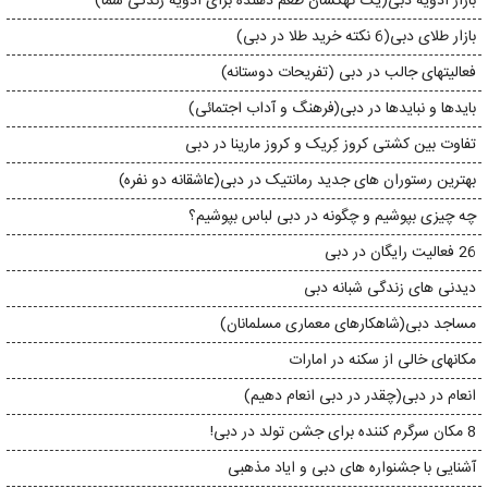
بازار ادویه دبی(یک کهکشان طعم دهنده برای ادویه زندگی شما)
بازار طلای دبی(6 نکته خرید طلا در دبی)
فعالیتهای جالب در دبی (تفریحات دوستانه)
بایدها و نبایدها در دبی(فرهنگ و آداب اجتمائی)
تفاوت بین کشتی کروز کِریک و کروز مارینا در دبی
بهترین رستوران های جدید رمانتیک در دبی(عاشقانه دو نفره)
چه چیزی بپوشیم و چگونه در دبی لباس بپوشیم؟
26 فعالیت رایگان در دبی
دیدنی های زندگی شبانه دبی
مساجد دبی(شاهکارهای معماری مسلمانان)
مکانهای خالی از سکنه در امارات
انعام در دبی(چقدر در دبی انعام دهیم)
8 مکان سرگرم کننده برای جشن تولد در دبی!
آشنایی با جشنواره های دبی و ایاد مذهبی