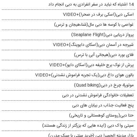
14 اشتباه که نباید در سفر انفرادی به دبی انجام داد
اسکی دبی(اسکی برف در صحرا)+VIDEO
غواصی با کوسه ها دبی مال(شنا،هیجان و ترس)
پرواز دریایی دبی(Seaplane Flight)
شیرجه در آسمان دبی(اسکای دایوینگ)+VIDEO
فلای بورد دبی(هیجانی آبی با ترس)
پرش از نوک برج خلیفه دبی(اسکای دایو)+VIDEO
بالون هوای داغ دبی(یک تجربه فراموش نشدنی)+VIDEO
موتور4 چرخ در دبی(Quad biking)
تعطیلات خانوادگی فراموش نشدنی در دبی
پنج فعالیت جذاب در بیابان های دبی
حتا دبی(روستای کوهستانی و تاریخی)
سیتی واک دبی (ایده هایی که بزرگتر از زندگی هستند)
بازار مدینه الجمیرا دبی (خرید سنتی با سبک مدرن)