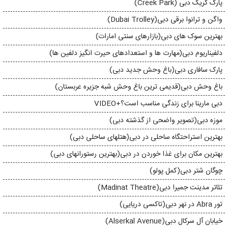
پارک کریک دبی (Creek Park)
واگن و ترانوا برقی دبی(Dubai Trolley)
بهترین سوک های دبی(بازارهای سنتی امارات)
دلفیناریوم دبی(مهارت ها و استعدادهای حیرت انگیز دلفین ها)
پارک سافاری دبی(باغ وحش جدید دبی)
باغ وحش دبی(قدیمی ترین باغ وحش شبه جزیره عربستان)
دبی مارینا برای زندگی مناسب است؟+VIDEO
موزه دبی(تصویر واضحی از گذشته دبی)
بهترین استراحتگاه ساحلی در دبی(هتلهای ساحلی دبی)
بهترین مکان برای غذا خوردن در دبی(بهترین رستورانهای دبی)
چوگان شتر دبی(کمل پولو)
تئاتر مدینت جمیرا دبی(Madinat Theatre)
تور Abra در نهر دبی(تاکسی دریایی)
خیابان آل سرکال دبی(Alserkal Avenue)