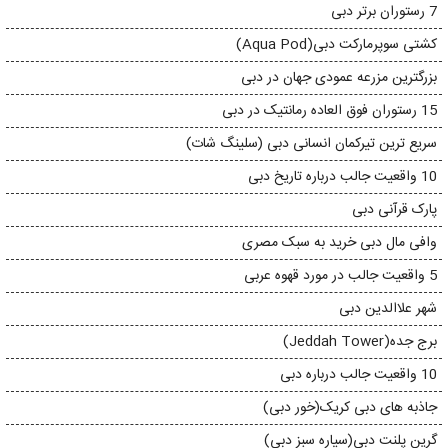
7 رستوران برتر دبی
کشتی سوپرمارکت دبی(Aqua Pod)
بزرگترین مزرعه عمودی جهان در دبی
15 رستوران فوق العاده رمانتیک در دبی
سریع ترین تیرکمان انسانی دبی (سلینگ شات)
10 واقعیت جالب درباره تاریخ دبی
پارک قرآنی دبی
وافی مال دبی خرید به سبک مصری
5 واقعیت جالب در مورد قهوه عربی
شهر علاالدین دبی
برج جده(Jeddah Tower)
10 واقعیت جالب درباره دبی
جاذبه های دبی کریک(خور دبی)
گرین پلنت دبی(سیاره سبز دبی)