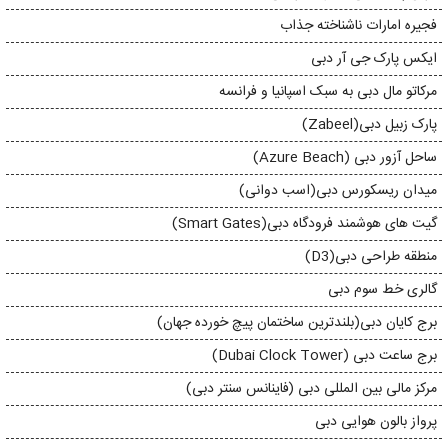
فجیره امارات ناشناخته جذاب
ایکس پارک جی آر دبی
مرکاتو مال دبی به سبک اسپانیا و فرانسه
پارک زبیل دبی(Zabeel)
ساحل آزور دبی (Azure Beach)
میدان ریسکورس دبی(اسب دوانی)
گیت های هوشمند فرودگاه دبی(Smart Gates)
منطقه طراحی دبی(D3)
گالری خط سوم دبی
برج کایان دبی(بلندترین ساختمان پیچ خورده جهان)
برج ساعت دبی (Dubai Clock Tower)
مرکز مالی بین المللی دبی (فاینانس سنتر دبی)
پرواز بالون هوایی دبی