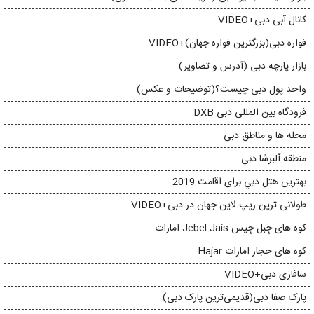
کانال آبی دبی+VIDEO
فواره دبی(بزرگترین فواره جهان)+VIDEO
بازار پارچه دبی (آدرس و تصاویر)
واحد پول دبی چیست؟(توضیحات و عکس)
فرودگاه بین المللی دبی DXB
محله ها و مناطق دبی
منطقه آلبرشا دبی
بهترين هتل دبي برای اقامت 2019
طولانی ترین زیپ لاین جهان در دبی+VIDEO
کوه های جِبل جِیس Jebel Jais امارات
کوه های حجار امارات Hajar
سافاری دبی+VIDEO
پارک صفا دبی(قدیمی‌ترین پارک دبی)