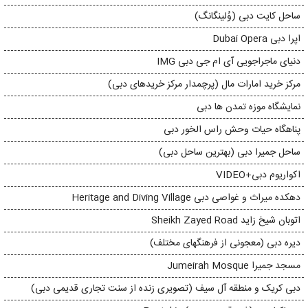
ساحل کایت دبی (وُلینگانگ)
اپرا دبی Dubai Opera
دنیای ماجراجویی آی ام جی دبی IMG
مرکز خرید امارات مال (پرچمدار مرکز خریدهای دبی)
نمایشگاه موزه تمدن ها دبی
پناهگاه حیات وحش راس الخور دبی
ساحل جمیرا دبی (بهترین ساحل دبی)
اکواریوم دبی+VIDEO
دهکده میراث و غواصی دبی Heritage and Diving Village
اتوبان شیخ زاید Sheikh Zayed Road
دیره دبی (معجونی از فرهنگهای مختلف)
مسجد جمیرا Jumeirah Mosque
دبی کریک و منطقه آل سیف (تصویری زنده از سنت تجاری قدیمی دبی)