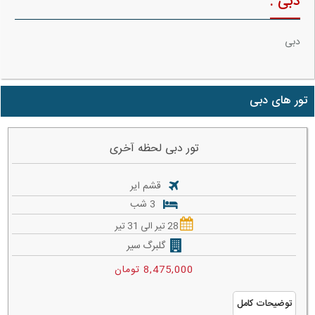
دبی :
دبی
تور های دبی
تور دبی لحظه آخری
قشم ایر
3 شب
28 تیر الی 31 تیر
گلبرگ سیر
8,475,000 تومان
توضیحات کامل