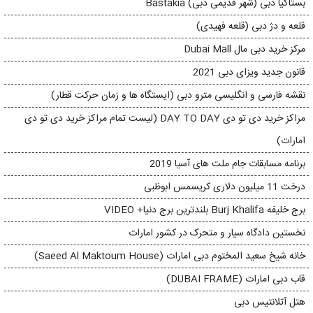
بستاکیا دبی (شهر قدیمی دبی) Bastakia
قلعه و دژ دبی (قلعه فهیدی)
مرکز خرید دبی مال Dubai Mall
قانون جدید ویزای دبی 2021
نقشه فارسی و انگلیسی مترو دبی (ایستگاه ها و زمان حرکت قطار)
مراکز خرید دی تو دی DAY TO DAY (لیست تمام مراکز خرید دی تو دی
امارات)
برنامه مسابقات جام ملت های آسیا 2019
درخت 11 میلیون دلاری کریسمس ابوظبی
برج خلیفه Burj Khalifa بلندترین برج دنیا+ VIDEO
نخستین دادگاه سیار و متحرک در کشور امارات
خانه شیخ سعید المختوم دبی امارات (Saeed Al Maktoum House)
قاب دبی امارات (DUBAI FRAME)
هتل آتلانتیس دبی