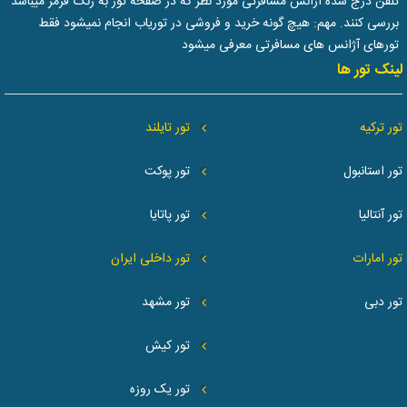
تلفن درج شده آژانس مسافرتی مورد نظر که در صفحه تور به رنگ قرمز میباشد
بررسی کنند. مهم: هیچ گونه خرید و فروشی در توریاب انجام نمیشود فقط
تورهای آژانس های مسافرتی معرفی میشود
لینک تور ها
تور ترکیه
تور تایلند
تور استانبول
تور پوکت
تور آنتالیا
تور پاتایا
تور امارات
تور داخلی ایران
تور دبی
تور مشهد
تور کیش
تور یک روزه