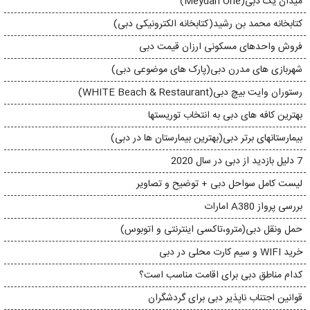
میدان یک دبی(Meydan One)
کتابخانه محمد بن رشید(کتابخانه الکترونیکی دبی)
فروش واحدهای مسکونی ارزان قیمت دبی
شهربازی های مدرن دبی(پارک های موضوعی دبی)
رستوران وایت بیچ دبی(WHITE Beach & Restaurant)
بهترین کافه های دبی به انتخاب توریستها
بیمارستانهای برتر دبی(بهترین بیمارستان ها در دبی)
7 دلیل بازدید از دبی در سال 2020
لیست کامل سواحل دبی + توضیح و تصاویر
بررسی پرواز A380 امارات
حمل ونقل دبی(مترو،تاکسی اینترنتی و اتوبوس)
خرید WIFI و سیم کارت محلی در دبی
کدام مناطق دبی برای اقامت مناسب است؟
قوانین اجتناب ناپذیر دبی برای گردشگران