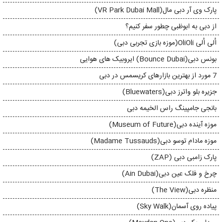
پارک وی آر دبی مال(VR Park Dubai Mall)
از دبی به ابوظبی چطور سفر کنیم؟
اُلی اُلی OliOli(موزه بازی تجربی دبی)
بونس دبی(Bounce Dubai) ایروبیک های هوایی
7 مورد از بهترین بازارهای کریسمس در دبی
جزیره بلو واترز دبی(Bluewaters)
بانجی جامپینگ راس الخیمه دبی
موزه آینده دبی(Museum of Future)
موزه مادام توسو دبی(Madame Tussauds)
پارک زامبی دبی (ZAP)
چرخ و فلک عین دبی(Ain Dubai)
منظره دبی(The View)
پیاده روی آسمان(Sky Walk)