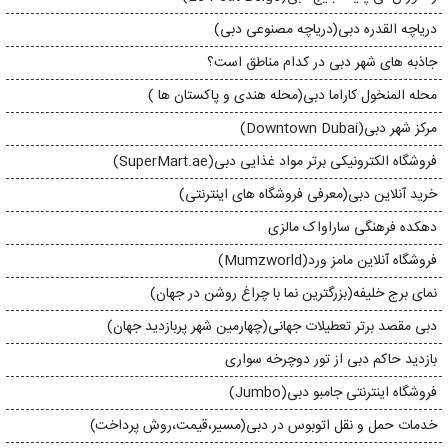
دریاچه القدره دبی(دریاچه مصنوعی دبی)
جاذبه های شهر دبی در کدام مناطق است؟
محله المنخول کاراما دبی(محله هندی و پاکستان ها )
مرکز شهر دبی(Downtown Dubai)
فروشگاه الکترونیکی برتر مواد غذایی دبی(SuperMart.ae)
خرید آنلاین دبی(معرفی فروشگاه های اینترنتی)
دهکده فرهنگی ساراواک مالزی
فروشگاه آنلاین مامز ورد(Mumzworld)
نمای برج خلیفه(بزرگترین نما با چراغ روشن در جهان)
دبی مقصد برتر تعطیلات جهانی(چهارمین شهر پربازدید جهان)
بازدید حاکم دبی از تور دوچرخه سواری
فروشگاه اینترنتی جامبو دبی(Jumbo)
خدمات حمل و نقل اتوبوس در دبی(مسیر،قیمت،روش پرداخت)