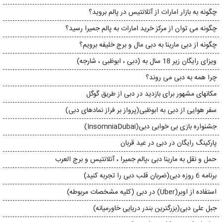
چگونه به بازار امارات از آتلانتیس در پالم بروید؟
چگونه می توان از مرکز خرید امارات به پالم جمیرا رسید؟
چگونه از دبی مارینا به دبی مال و برج خلیفه برویم؟
ویزای رایگان زیر 18 سال به (دبی ، ابوظبی ، شارجه)
​​چرا همه به دبی می روند؟
مکانهای مشهور برای بازدید در دبی از طریق گوگل
سفر هوایی از دبی به ابوظبی(پرواز بر فراز نمادهای دبی)
جشنواره بازی بی خوابی دبی(InsomniaDubai)
پارکینگ رایگان در دبی در عید قربان
حمل و نقل به مارینا دبی ،پالم جمیرا ، آتلانتیس و برج العرب
برنامه 6 روزه دبی(ضربان قلب دبی را تجربه کنید)
استفاده از اوبر(Uber) در دبی (کلیه مشخصات مربوطه)
جبل علی دبی(بزرگترین بندر دریایی خاورمیانه)