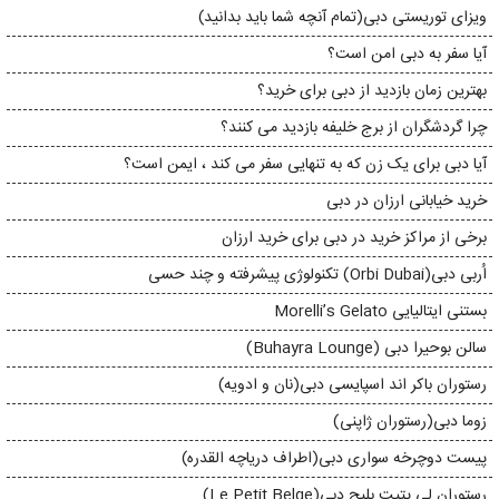
ویزای توریستی دبی(تمام آنچه شما باید بدانید)
آیا سفر به دبی امن است؟
بهترین زمان بازدید از دبی برای خرید؟
چرا گردشگران از برج خلیفه بازدید می کنند؟
آیا دبی برای یک زن که به تنهایی سفر می کند ، ایمن است؟
خرید خیابانی ارزان در دبی
برخی از مراکز خرید در دبی برای خرید ارزان
اُربی دبی(Orbi Dubai) تکنولوژی پیشرفته و چند حسی
بستنی ایتالیایی Morelli’s Gelato
سالن بوحیرا دبی (Buhayra Lounge)
رستوران باکر اند اسپایسی دبی(نان و ادویه)
زوما دبی(رستوران ژاپنی)
پیست دوچرخه سواری دبی(اطراف دریاچه القدره)
رستوران لی پتیت بلیج دبی(Le Petit Belge)