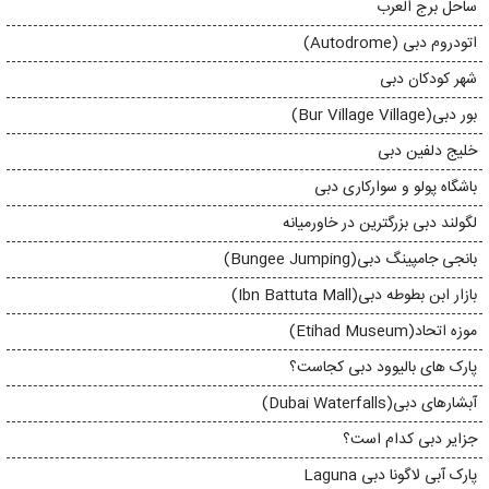
ساحل برج العرب
اتودروم دبی (Autodrome)
شهر کودکان دبی
بور دبی(Bur Village Village)
خلیج دلفین دبی
باشگاه پولو و سوارکاری دبی
لگولند دبی بزرگترین در خاورمیانه
بانجی جامپینگ دبی(Bungee Jumping)
بازار ابن بطوطه دبی(Ibn Battuta Mall)
موزه اتحاد(Etihad Museum)
پارک های بالیوود دبی کجاست؟
آبشارهای دبی(Dubai Waterfalls)
جزایر دبی کدام است؟
پارک آبی لاگونا دبی Laguna