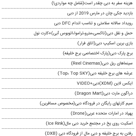
هزینه سفر به دبی چقدر است(شامل چه مواردی!)
بازدید جکی چان در مارس 2019 از دبی
رویداد سالانه سلامتی و تناسب اندام DFC دبی
حمل و نقل دبی(تاکسی،مترو،تراموا،اتوبوس آبی)+کارت نول
بازی برین اسکیپ دبی(اتاق فرار)
برج پارک دبی(پارک اختصاصی برج خلیفه)
سینماهای ریل دبی(Reel Cinemas)
عرشه های برج خلیفه دبی(Top، Top SKY)
ایکس لاین (XDM)دبی+VIDEO
دراگون مارت دبی(Dragon Mart)
سیم کارتهای رایگان در فرودگاه دبی(مخصوص مسافرین)
پهپاد در امارات متحده عربی(Drone)
اسکیت روی یخ در مجتمع خرید دبی مال(Ice Rink)
رفتن به برج خلیفه و دبی مال از فرودگاه دبی (DXB)