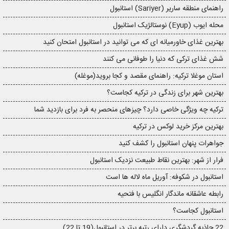
راهنمای منطقه ساریر (Sariyer) استانبول
محله ایوب (Eyup) نوستالژیک استانبول
بهترین غذای خاورمیانه ای که می توانید در استانبول امتحان کنید
شش غذای ترکی که دنیا را طوفانی می کنند
استان موغلا ترکیه: راهنمای مقصد و کجا بروید(موغله)
بهترین شهر برای زندگی در ترکیه کجاست؟
ترکیه چه ویژگی خاصی دارد؟ چیزهای منحصر به فرد برای بازدید شما
بهترین مرکز خرید لوکس در ترکیه
جواهرات پنهان استانبول را کشف کنید
فرار از شهر: بهترین نقاط طبیعت نزدیک استانبول
استانبول در شکوفه: آوریل ماه لاله ها است
رابطه عاشقانه ماندگار انگلیس با فتحیه
استانبول کجاست؟
22 جاذبه گردشگری دارای رتبه برتر در استانبول(19 تا 22)