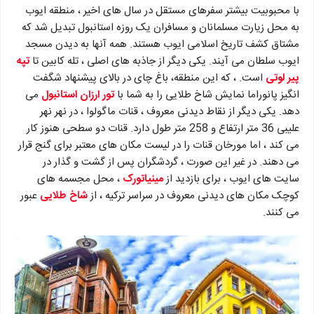
با محبوبیت بیشتر سفرهای مستقل در سال های اخیر ، منطقه ایوب
به محل زیارت مسلمانان و مسافران یک روزه استانبول تبدیل شد که
مشتاق کشف تاریخ اسلامی ایوب هستند. همه آنها به دیدن مسجد
ایوب سلطان می آیند. یکی دیگر از جاذبه های اصلی ، تله کابین تا
تپه
پیر لوتی
است. ، که این منطقه، باغ چای در بالای پیشنهاد شگفت
انگیز پانوراما نمایش شاخ طلایی را به شما با
تور ارزان استانبول
می
دهد. یکی دیگر از نقاط دیدنی معروف ، قنات ماگولوا ، در نهر نهر
علیبی 36 متر ارتفاع و 258 متر طول دارد. قنات دو سطحی هنوز کار
می کند ، اما مورخان قنات را در لیست مکان های معتبر برای گنج قرار
می دهند. در غیر این صورت ، گردشگران پس از گشت و گذار در
سایت های ایوب ، برای بازدید از
مینیاتورک
، محل مجسمه های
کوچک مکان های دیدنی معروف در سراسر ترکیه ، از
شاخ طلایی
عبور
می کنند.