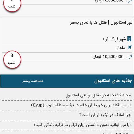
از :
6,830,000 تومان
شب
تور استانبول | هتل ها با نمای بسفر
شهر فرنگ آریا
ماهان
3
از :
10,400,000 تومان
شب
جاذبه های استانبول
مشاهده بیشتر
محله کاغذخانه در مقابل بومنتی استانبول
اولین نقطه برای خریداران خانه در ترکیه منطقه ایوب (Eyup)
چرا املاک در ترکیه ارزان است؟
آیا می توانید بدون دانستن زبان ترکی در ترکیه زندگی کنید؟