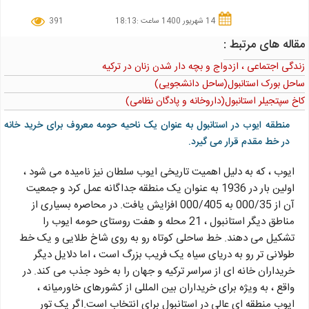
14 شهریور 1400 ساعت :18:13
391
مقاله های مرتبط :
زندگی اجتماعی ، ازدواج و بچه دار شدن زنان در ترکیه
ساحل بورک استانبول(ساحل دانشجویی)
کاخ سپتجیلر استانبول(داروخانه و پادگان نظامی)
منطقه ایوب در استانبول به عنوان یک ناحیه حومه معروف برای خرید خانه
در خط مقدم قرار می گیرد.
ایوب ، که به دلیل اهمیت تاریخی ایوب سلطان نیز نامیده می شود ،
اولین بار در 1936 به عنوان یک منطقه جداگانه عمل کرد و جمعیت
آن از 000/35 به 000/405 افزایش یافت. در محاصره بسیاری از
مناطق دیگر استانبول ، 21 محله و هفت روستای حومه ایوب را
تشکیل می دهند. خط ساحلی کوتاه رو به روی شاخ طلایی و یک خط
طولانی تر رو به دریای سیاه یک فریب بزرگ است ، اما دلایل دیگر
خریداران خانه ای از سراسر ترکیه و جهان را به خود جذب می کند. در
واقع ، به ویژه برای خریداران بین المللی از کشورهای خاورمیانه ،
ایوب منطقه ای عالی در استانبول برای انتخاب است.اگر یک تور