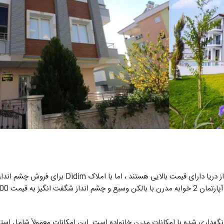
در اکثر مناطق ساحلی ترکیه ، املاک دارای چشم انداز دریا دارای قیمت بالایی هستند ، اما با املاک m
هداری شده با امکانات مدرن خانواده است. این امکانات معمولاً شامل استخ