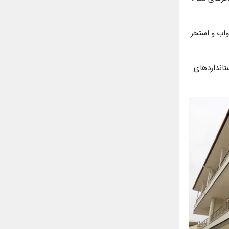
ت ، اگرچه ویلا در مجتمع را می توان با قیمت حدود 55000 پوند با 3 اتاق خواب و استخر
ستانداردهای