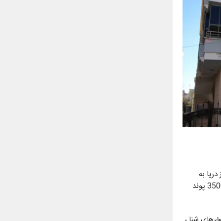
Didi برای فروش چشم انداز دریا به
صورت استاندارد ارائه می شود. شما می توانید یک آپارتمان 2 خوابه مدرن با بالکن وسیع و چشم انداز شگفت انگیز به قیمت 35000 پوند
رهای شنا ،