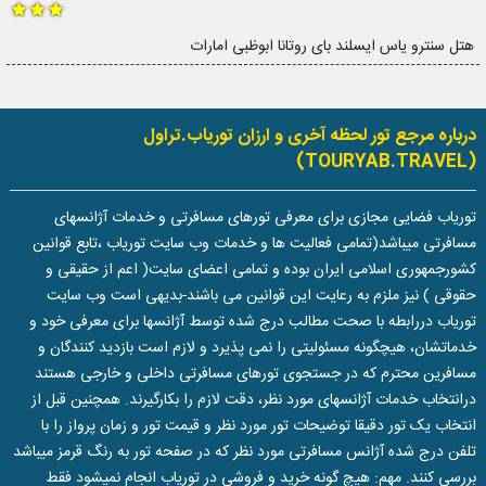
هتل سنترو یاس ایسلند بای روتانا ابوظبی امارات
درباره مرجع تور لحظه آخری و ارزان توریاب.تراول
(TOURYAB.TRAVEL)
توریاب فضایی مجازی برای معرفی تورهای مسافرتی و خدمات آژانسهای
مسافرتی میباشد(تمامی فعالیت ها و خدمات وب سایت توریاب ،تابع قوانین
کشورجمهوری اسلامی ایران بوده و تمامی اعضای سایت( اعم از حقیقی و
حقوقی ) نیز ملزم به رعایت این قوانین می باشند-بدیهی است وب سایت
توریاب دررابطه با صحت مطالب درج شده توسط آژانسها برای معرفی خود و
خدماتشان، هیچگونه مسئولیتی را نمی پذیرد و لازم است بازدید کنندگان و
مسافرین محترم که در جستجوی تورهای مسافرتی داخلی و خارجی هستند
درانتخاب خدمات آژانسهای مورد نظر، دقت لازم را بکارگیرند. همچنین قبل از
انتخاب یک تور دقیقا توضیحات تور مورد نظر و قیمت تور و زمان پرواز را با
تلفن درج شده آژانس مسافرتی مورد نظر که در صفحه تور به رنگ قرمز میباشد
بررسی کنند. مهم: هیچ گونه خرید و فروشی در توریاب انجام نمیشود فقط